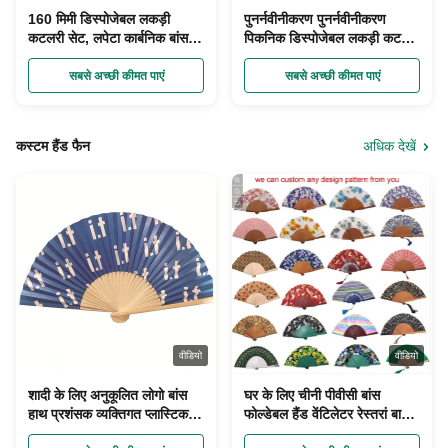
160 मिमी डिस्पोजेबल लकड़ी
पुनर्नवीनीकरण पुनर्नवीनीकरण
कटलरी सेट, लपेटा कार्बनिक बांस के
पिकनिक डिस्पोजेबल लकड़ी कटलरी
बर्तन चम्मच चाकू कांटा
सेट बायोडिग्रेडेबल Bagasse
सबसे अच्छी कीमत पाएं
सबसे अच्छी कीमत पाएं
कस्टम हैंड फैन
अधिक देखें
वीडियो
वीडियो
शादी के लिए अनुकूलित लोगो बांस
घर के लिए चीनी पीवीसी बांस
हाथ प्रशंसक व्यक्तिगत प्लास्टिक
फोल्डेबल हैंड वेंटिलेटर रेस्तरां बार
तह प्रशंसक
होटल शादी सुपरमार्केट प्रचार