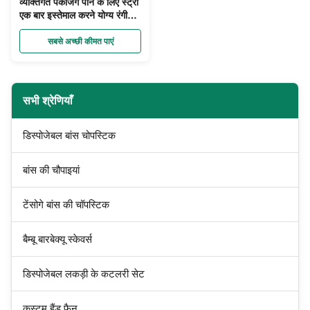
व्यक्तिगत पैकेजिंग पीने के लिए स्ट्रॉ
एक बार इस्तेमाल करने योग्य रंगीन
कस्टम खाद्य ग्रेड सामग्री
सबसे अच्छी कीमत पाएं
सभी श्रेणियाँ
डिस्पोजेबल बांस चोपस्टिक
बांस की चौपाइयां
टेंसोगे बांस की चॉपस्टिक
बैम्बू बारबेक्यू स्केवर्स
डिस्पोजेबल लकड़ी के कटलरी सेट
कस्टम हैंड फैन