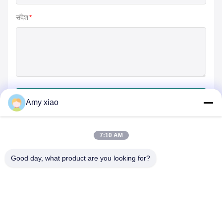
संदेश
*
जमा करें
Amy xiao
7:10 AM
Good day, what product are you looking for?
HUNAN TONGDA BAMBOO INDUSTRY
TECHNOLOGY CO.,LTD