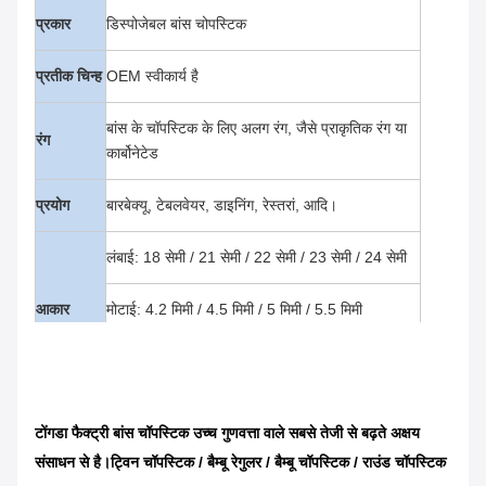
प्रकार
डिस्पोजेबल बांस चोपस्टिक
प्रतीक चिन्ह
OEM स्वीकार्य है
बांस के चॉपस्टिक के लिए अलग रंग, जैसे प्राकृतिक रंग या
रंग
कार्बोनेटेड
प्रयोग
बारबेक्यू, टेबलवेयर, डाइनिंग, रेस्तरां, आदि।
लंबाई: 18 सेमी / 21 सेमी / 22 सेमी / 23 सेमी / 24 सेमी
आकार
मोटाई: 4.2 मिमी / 4.5 मिमी / 5 मिमी / 5.5 मिमी
भी अनुकूलित
गांठ
अपनी पसंद के लिए गाँठ के साथ या गाँठ के साथ
टोंगडा फैक्ट्री बांस चॉपस्टिक उच्च गुणवत्ता वाले सबसे तेजी से बढ़ते अक्षय
संसाधन से है।ट्विन चॉपस्टिक / बैम्बू रेगुलर / बैम्बू चॉपस्टिक / राउंड चॉपस्टिक
अर्द्ध बंद कागज पैकिंग / खुले कागज पैकिंग / पूर्ण प्लास्टिक
पैकेज