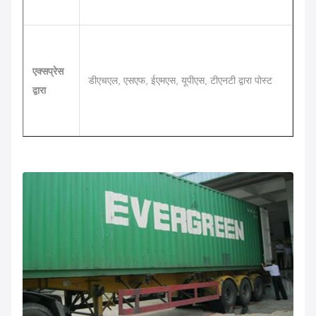
एक्सप्रेस
डीएचएल, एसएफ, ईएमएस, यूपीएस, टीएनटी द्वारा पोस्ट
द्वारा