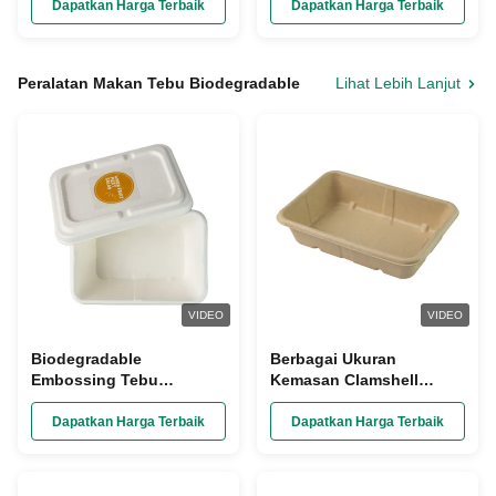
Sushi Sumpit Nasi
Wrapped
Dapatkan Harga Terbaik
Dapatkan Harga Terbaik
Bambu
Peralatan Makan Tebu Biodegradable
Lihat Lebih Lanjut
VIDEO
VIDEO
Biodegradable
Berbagai Ukuran
Embossing Tebu
Kemasan Clamshell
Bagasse Wadah Makanan
Kompos, Kotak Makan
Microwavable Disposable
Siang Bagasse Sekali
Dapatkan Harga Terbaik
Dapatkan Harga Terbaik
Pakai 1000ml