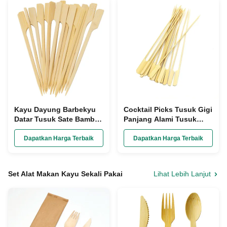
Kayu Dayung Barbekyu
Cocktail Picks Tusuk Gigi
Datar Tusuk Sate Bambu
Panjang Alami Tusuk
BBQ Buah Kebab Sekali
Sate Bbq Kabob Untuk
Pakai
Memanggang
Dapatkan Harga Terbaik
Dapatkan Harga Terbaik
Set Alat Makan Kayu Sekali Pakai
Lihat Lebih Lanjut