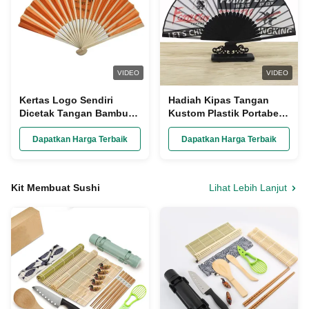
VIDEO
VIDEO
Kertas Logo Sendiri
Hadiah Kipas Tangan
Dicetak Tangan Bambu
Kustom Plastik Portabel
Kipas Lipat Kustom
Dicetak Lipat Kipas
Untuk Kado Pesta
Tangan Kertas Bambu
Dapatkan Harga Terbaik
Dapatkan Harga Terbaik
Pernikahan
Kit Membuat Sushi
Lihat Lebih Lanjut