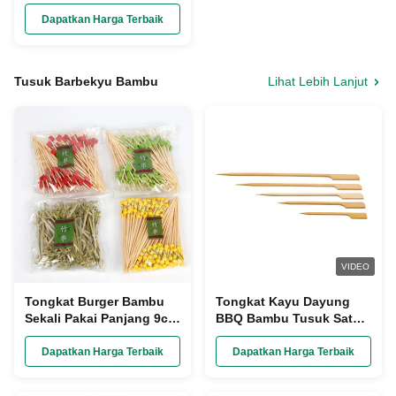
Pakai AAA Grade
Dapatkan Harga Terbaik
Tusuk Barbekyu Bambu
Lihat Lebih Lanjut
VIDEO
Tongkat Burger Bambu
Tongkat Kayu Dayung
Sekali Pakai Panjang 9cm
BBQ Bambu Tusuk Sate
/ 12cm
untuk Memanggang Luar
Ruangan
Dapatkan Harga Terbaik
Dapatkan Harga Terbaik