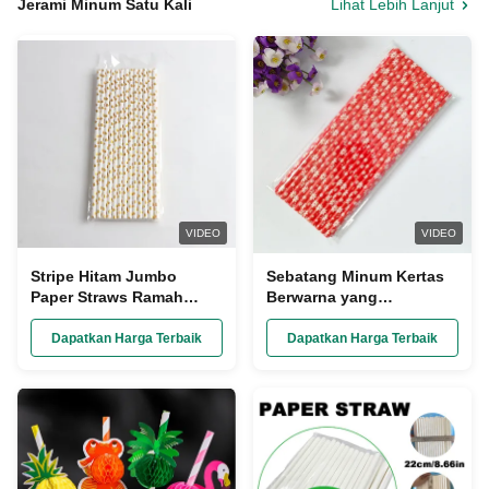
Jerami Minum Satu Kali
Lihat Lebih Lanjut
VIDEO
VIDEO
Stripe Hitam Jumbo
Sebatang Minum Kertas
Paper Straws Ramah
Berwarna yang
Lingkungan dan Bisa
Disesuaikan yang Dibuat
Dibuang untuk Minum
dari Bagasse untuk
Dapatkan Harga Terbaik
Dapatkan Harga Terbaik
Bubble Tea
Minuman Ramah
Lingkungan