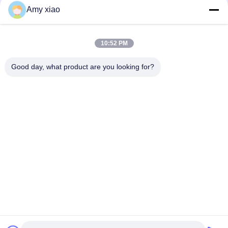
Amy xiao
10:52 PM
Good day, what product are you looking for?
HUNAN TONGDA BAMBOO INDUSTRY
TECHNOLOGY CO.,LTD
BAMBOO/WOODEN/PAPER & BIODEGRADABLE TABLEWARE
SOLUSI Satu Pintu!
Rumah
Produk
Tentang Kami
Hubungi kami
Gedung Profesional dan Gedung Inkubator Gedung Pusat
Perangkat Lunak, Lugu Avenue 662, Zona Pengembangan
Teknologi Tinggi Kota Changsha, Hunan, Cina.
86-152-7370-4104
amy@cntongda.com
Copyright © 2021-2026 HUNAN TONGDA BAMBOO INDUSTRY