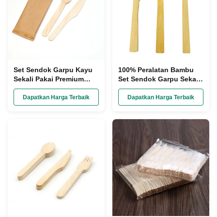
Set Sendok Garpu Kayu
100% Peralatan Bambu
Sekali Pakai Premium
Set Sendok Garpu Sekali
yang Dibungkus Kertas
Pakai Tugas Berat
Dengan Logo yang
Biodegradable
Dapatkan Harga Terbaik
Dapatkan Harga Terbaik
Disesuaikan