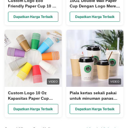
Custom Logo Eco
10OZ Double Wall Paper
Friendly Paper Cup 10 Oz
Cup Dengan Logo Merek
Kapasitas 100% Bahan
Khusus
Daur Ulang Single Wall
Dapatkan Harga Terbaik
Dapatkan Harga Terbaik
VIDEO
VIDEO
Custom Logo 10 Oz
Piala kertas sekali pakai
Kapasitas Paper Cup
untuk minuman panas
Food Grade Paper Ramah
8oz Ripple Wall Pe
Lingkungan
Lapisan Piala kertas
Dapatkan Harga Terbaik
Dapatkan Harga Terbaik
untuk dibawa pergi