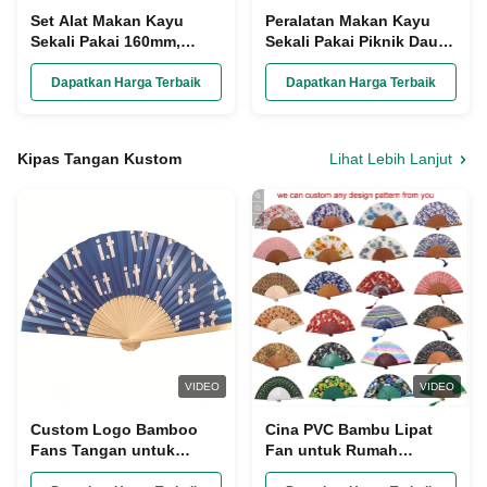
Set Alat Makan Kayu
Peralatan Makan Kayu
Sekali Pakai 160mm,
Sekali Pakai Piknik Daur
Peralatan Bambu Organik
Ulang yang Tidak
yang Dibungkus Sendok
Dikelantang Set Bagasse
Dapatkan Harga Terbaik
Dapatkan Harga Terbaik
Garpu Pisau
Biodegradable
Kipas Tangan Kustom
Lihat Lebih Lanjut
VIDEO
VIDEO
Custom Logo Bamboo
Cina PVC Bambu Lipat
Fans Tangan untuk
Fan untuk Rumah
Pernikahan Fans Lipat
Restoran Bar Hotel