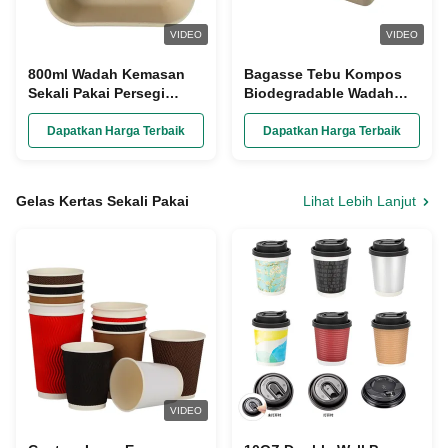
VIDEO
VIDEO
800ml Wadah Kemasan
Bagasse Tebu Kompos
Sekali Pakai Persegi
Biodegradable Wadah
Panjang, Kotak Pulp
Makanan Pulp Moulding
Kertas Serat Bambu
Stackable
Dapatkan Harga Terbaik
Dapatkan Harga Terbaik
Gelas Kertas Sekali Pakai
Lihat Lebih Lanjut
VIDEO