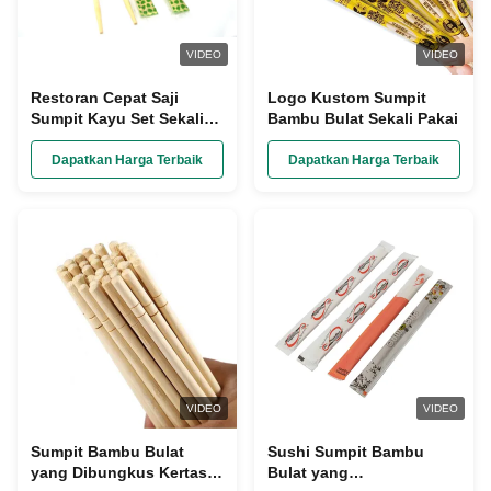
VIDEO
VIDEO
Restoran Cepat Saji
Logo Kustom Sumpit
Sumpit Kayu Set Sekali
Bambu Bulat Sekali Pakai
Pakai Dibungkus Dalam
Kantong Plastik
Dapatkan Harga Terbaik
Dapatkan Harga Terbaik
VIDEO
VIDEO
Sumpit Bambu Bulat
Sushi Sumpit Bambu
yang Dibungkus Kertas
Bulat yang