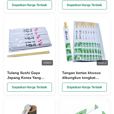
Bungkus Secara Individu
Untuk Set Masak Pabrik
Sushi Chopsticks sekali
Batang Chopsticks
Dapatkan Harga Terbaik
Dapatkan Harga Terbaik
pakai
VIDEO
VIDEO
Tulang Sushi Gaya
Tangan kertas khusus
Jepang Korea Yang
dibungkus tongkat
Dapat Digunakan
makan china grosir
Kembali Bambu Tulang
tongkat makan dengan
Dapatkan Harga Terbaik
Dapatkan Harga Terbaik
Sapi Kerajinan Tulang
logo
Sapi Logo Disesuaikan
Tulang Sapi Cetak