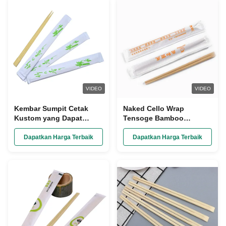
VIDEO
VIDEO
Kembar Sumpit Cetak
Naked Cello Wrap
Kustom yang Dapat
Tensoge Bamboo
Didaur Ulang, Peralatan
Chopsticks Disesuaikan
Makan Dapur, Kemasan
Panjangnya 240mm
Dapatkan Harga Terbaik
Dapatkan Harga Terbaik
Kertas Terbuka