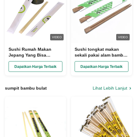
VIDEO
VIDEO
Sushi Rumah Makan
Sushi tongkat makan
Jepang Yang Bisa
sekali pakai alam bambu
Digunakan Dua Titik Stik
tongkat makan dengan
Bambu Berujung Ganda
logo khusus
Dapatkan Harga Terbaik
Dapatkan Harga Terbaik
Dengan Sleeve Kertas
sumpit bambu bulat
Lihat Lebih Lanjut