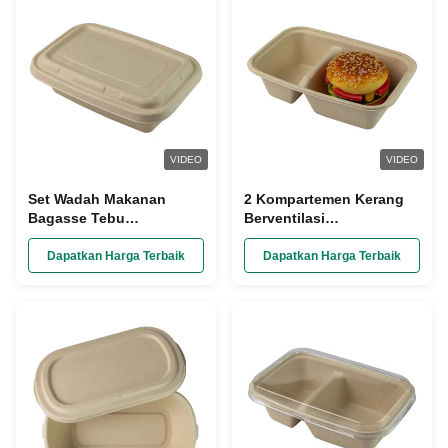
VIDEO
VIDEO
Set Wadah Makanan
2 Kompartemen Kerang
Bagasse Tebu
Berventilasi
Biodegradable Sekali
Biodegradable, Wadah
Pakai
Makan Siang Kompos
Dapatkan Harga Terbaik
Dapatkan Harga Terbaik
Bagasse