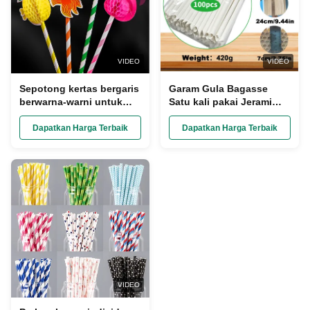
VIDEO
VIDEO
Sepotong kertas bergaris
Garam Gula Bagasse
berwarna-warni untuk
Satu kali pakai Jerami
merayakan pesta 20cm
20cm Panjang Kompos
Panjang
dan Biodegradable
Dapatkan Harga Terbaik
Dapatkan Harga Terbaik
VIDEO