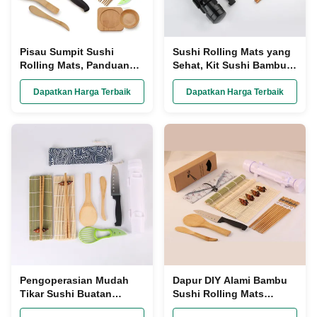
Pisau Sumpit Sushi
Sushi Rolling Mats yang
Rolling Mats, Panduan
Sehat, Kit Sushi Bambu
Pengguna Kit Pembuatan
Buatan Tangan Masakan
Sushi Bambu
Dipoles
Dapatkan Harga Terbaik
Dapatkan Harga Terbaik
Pengoperasian Mudah
Dapur DIY Alami Bambu
Tikar Sushi Buatan
Sushi Rolling Mats
Sendiri, Pembuat Set
Alpukat Slicer Paper