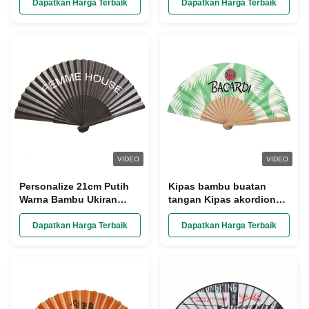
Plastik Pribadi
Pernikahan Supermarket
Dapatkan Harga Terbaik
Dapatkan Harga Terbaik
Promosi
VIDEO
VIDEO
Personalize 21cm Putih
Kipas bambu buatan
Warna Bambu Ukiran
tangan Kipas akordion
Logo Fan Hand untuk
bambu dengan desain
pesta pernikahan
sisi ganda
Dapatkan Harga Terbaik
Dapatkan Harga Terbaik