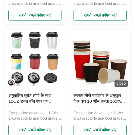
always stick to use food grade
always stick to use food grade
and Eco-friendly material to
and Eco-friendly material to
produce our products, they can
produce our products, they can
सबसे अच्छी कीमत पाएं
सबसे अच्छी कीमत पाएं
pass FDA and other European
pass FDA and other European
requirements. 2. We have 10
requirements. 2. We have 10
years experience in making
years experience in making
paper cups. 3. We promise our
paper cups. 3. We promise our
products price are very
products price are very
competitive in high quality line,
competitive in high quality line,
also timely delivery and best
also timely delivery and best
service. 4. Over 50sets advance
service. 4. Over 50sets advance
varies machines, 7500 square
varies machines, 7500 square
meters non-dust purified
meters non-dust purified
production workshop. Over 100
production workshop. Over 100
skilled workers ensure quality
skilled workers ensure quality
VIDEO
steadily. 5.
steadily. 5.
अनुकूलित ब्रांड लोगो के साथ
कस्टम लोगो पर्यावरण के अनुकूल
10OZ डबल वॉल पेपर कप
पेपर कप 10 औंस क्षमता 100%
पर्यावरण के अनुकूल
पुनर्नवीनीकरण सामग्री एकल दीवार
Competitive Advantage: 1. We
Competitive Advantage: 1. We
always stick to use food grade
always stick to use food grade
and Eco-friendly material to
and Eco-friendly material to
produce our products, they can
produce our products, they can
सबसे अच्छी कीमत पाएं
सबसे अच्छी कीमत पाएं
pass FDA and other European
pass FDA and other European