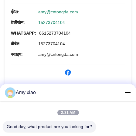
ईमेल:
amy@cntongda.com
टेलीफोन:
15273704104
WHATSAPP:
8615273704104
वीचैट:
15273704104
स्काइप:
amy@cntongda.com
अभी पूछताछ करें
Amy xiao
2:31 AM
Good day, what product are you looking for?