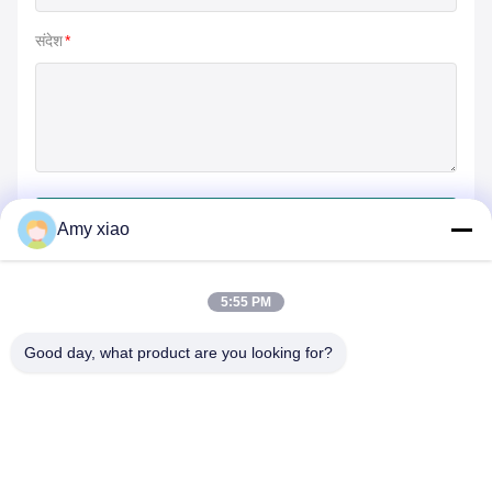
संदेश
*
जमा करें
Amy xiao
5:55 PM
Good day, what product are you looking for?
HUNAN TONGDA BAMBOO INDUSTRY
TECHNOLOGY CO.,LTD