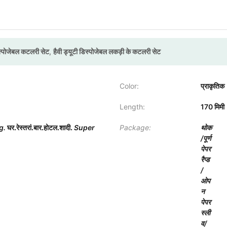
िस्पोजेबल कटलरी सेट
,
हैवी ड्यूटी डिस्पोजेबल लकड़ी के कटलरी सेट
Color:
प्राकृतिक
Length:
170 मिमी
g.
घर.रेस्तरां.बार.होटल.शादी.
Super
Package:
थोक
/पूर्ण
पेपर
रैप्ड
/
ओप
न
पेपर
स्ली
व/