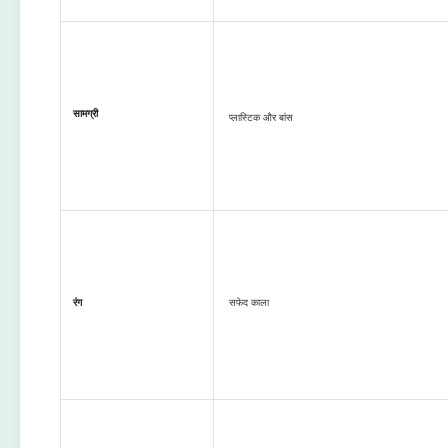
सामग्री
प्लास्टिक और बांस
रंग
सफेद काला