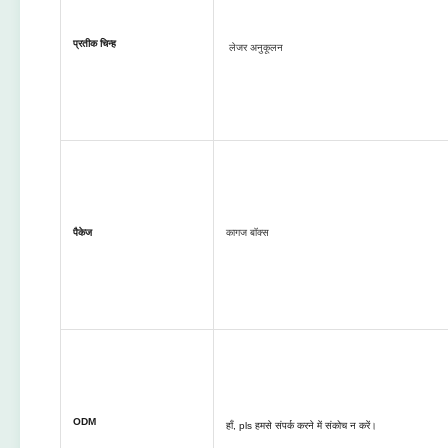
प्रतीक चिन्ह
लेजर अनुकूलन
पैकेज
कागज बॉक्स
ODM
हाँ, pls हमसे संपर्क करने में संकोच न करें।