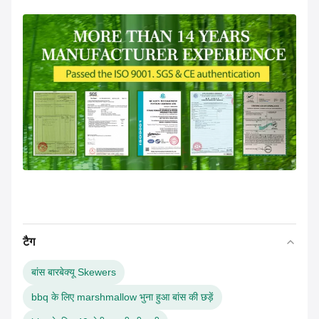
टैग
बांस बारबेक्यू Skewers
bbq के लिए marshmallow भुना हुआ बांस की छड़ें