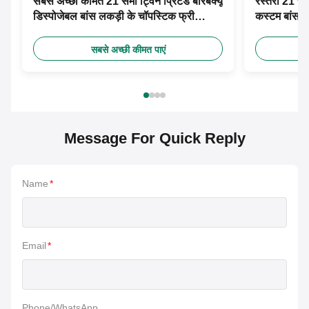
सबसे अच्छी कीमत 21 सेमी ट्विन प्रिंटेड बारबेक्यू
रेस्तरां 21 स
डिस्पोजेबल बांस लकड़ी के चॉपस्टिक फ्री
कस्टम बांस च
डिजाइन कस्टम पेपर आस्तीन के साथ
सबसे अच्छी कीमत पाएं
Message For Quick Reply
Name
*
Email
*
Phone/WhatsApp