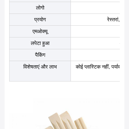
लोगो
अ
प्रयोग
रेस्तरां, बा
एमओक्यू
लपेटा हुआ
अनपै
पैकिंग
विशेषताएं और लाभ
कोई प्लास्टिक नहीं, पर्यावरण 