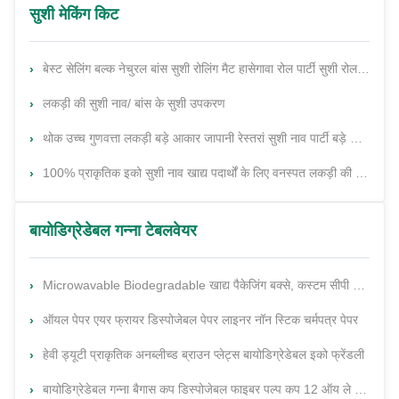
सुशी मेकिंग किट
बेस्ट सेलिंग बल्क नेचुरल बांस सुशी रोलिंग मैट हासेगावा रोल पार्टी सुशी रोल निर्माता के लिए ओपीपी पैकेजिंग मैट
लकड़ी की सुशी नाव/ बांस के सुशी उपकरण
थोक उच्च गुणवत्ता लकड़ी बड़े आकार जापानी रेस्तरां सुशी नाव पार्टी बड़े Abs सुशी नाव सुशी के लिए
100% प्राकृतिक इको सुशी नाव खाद्य पदार्थों के लिए वनस्पत लकड़ी की नाव सुशी ट्रे फास्ट फूड
बायोडिग्रेडेबल गन्ना टेबलवेयर
Microwavable Biodegradable खाद्य पैकेजिंग बक्से, कस्टम सीपी बॉक्स बाहर ले
ऑयल पेपर एयर फ्रायर डिस्पोजेबल पेपर लाइनर नॉन स्टिक चर्मपत्र पेपर
हेवी ड्यूटी प्राकृतिक अनब्लीच्ड ब्राउन प्लेट्स बायोडिग्रेडेबल इको फ्रेंडली
बायोडिग्रेडेबल गन्ना बैगास कप डिस्पोजेबल फाइबर पल्प कप 12 ऑय ले आउट