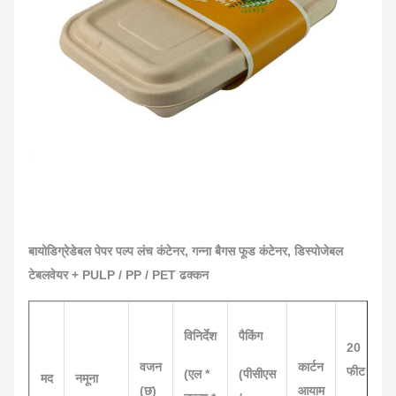
बायोडिग्रेडेबल पेपर पल्प लंच कंटेनर, गन्ना बैगस फूड कंटेनर, डिस्पोजेबल
टेबलवेयर + PULP / PP / PET ढक्कन
विनिर्देश
पैकिंग
20
वजन
कार्टन
फीट
(एल *
(पीसीएस
मद
नमूना
(छ)
आयाम