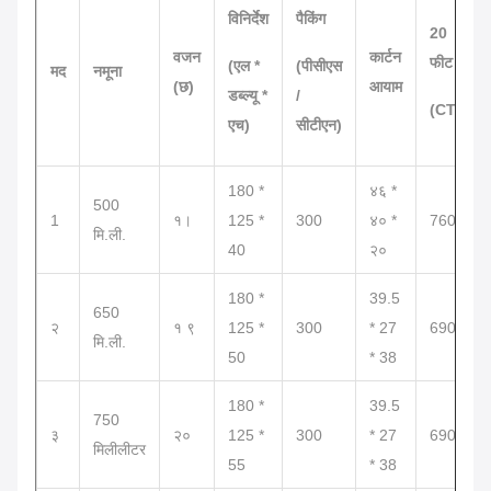
विनिर्देश
पैकिंग
20
वजन
कार्टन
फीट
(एल *
(पीसीएस
मद
नमूना
(छ)
आयाम
डब्ल्यू *
/
(CTN)
एच)
सीटीएन)
180 *
४६ *
500
1
१।
125 *
300
४० *
760
मि.ली.
40
२०
180 *
39.5
650
२
१ ९
125 *
300
* 27
690 है
मि.ली.
50
* 38
180 *
39.5
750
३
२०
125 *
300
* 27
690 है
मिलीलीटर
55
* 38