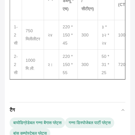
डब्ल्यू *
/
(CTN)
एच)
सीटीएन)
1-
220 *
३ *
750
2
२४
150 *
300
३२ *
1000
मिलीलीटर
सी
45
२४
2-
220 *
50 *
1000
2
२।
150 *
300
31 *
720
मि.ली.
सी
55
25
टैग
बायोडिग्रेडेबल गन्ना बैगास प्लेट्स
गन्ना डिस्पोजेबल पार्टी प्लेट्स
बांस कम्पोस्टेबल प्लेट्स