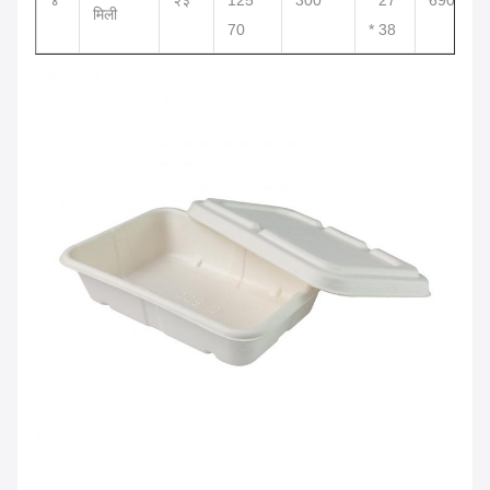
४
२३
125 *
300
* 27
690 है
मिली
70
* 38