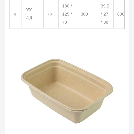
180 *
39.5
950
४
२३
125 *
300
* 27
690 है
मिली
70
* 38