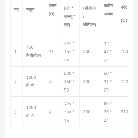
वजन
कार्टन
फीट
(एल *
(पीसीएस
मद
नमूना
(छ)
आयाम
डब्ल्यू *
/
(CTN)
एच)
सीटीएन)
२२० *
३ *
750
1
२१
१५० *
300
३२ *
1000
मिलीलीटर
४०
२४
220 *
50 *
1000
२
२४
150 *
300
31 *
720
मि.ली.
55
25
२२० *
65 *
1250
३
२।
१५० *
300
35 *
510
मि.ली.
६५
24