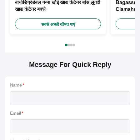
बायोडिग्रेडेबल गन्ना खोई खाद्य कंटेनर बांस लुगदी
Bagasse P
खाद्य कंटेनर बक्से
Clamshell
Takeaway कं
सबसे अच्छी कीमत पाएं
Message For Quick Reply
Name
*
Email
*