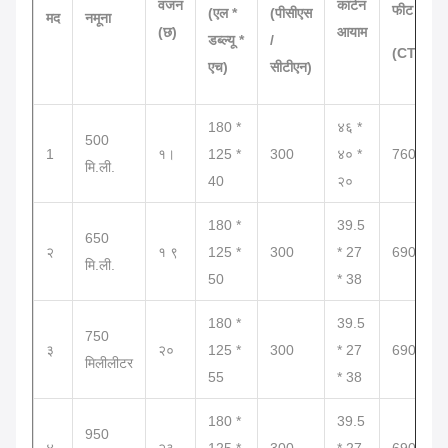
वजन
कार्टन
फीट
(एल *
(पीसीएस
मद
नमूना
(छ)
आयाम
डब्ल्यू *
/
(CTN)
एच)
सीटीएन)
180 *
४६ *
500
1
१।
125 *
300
४० *
760
मि.ली.
40
२०
180 *
39.5
650
२
१ ९
125 *
300
* 27
690 है
मि.ली.
50
* 38
180 *
39.5
750
३
२०
125 *
300
* 27
690 है
मिलीलीटर
55
* 38
180 *
39.5
950