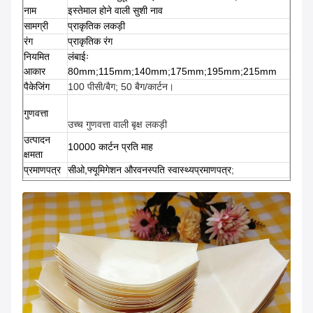
नाम
इस्तेमाल होने वाली सुशी नाव
सामग्री
प्राकृतिक लकड़ी
रंग
प्राकृतिक रंग
नियमित
लंबाईः
आकार
80mm;115mm;140mm;175mm;195mm;215mm
पैकेजिंग
100 पीसी/बैग; 50 बैग/कार्टन।
गुणवत्ता
उच्च गुणवत्ता वाली बृक्ष लकड़ी
उत्पादन
10000 कार्टन प्रति माह
क्षमता
प्रमाणपत्र
सीओ,फ्यूमिगेशन और
वनस्पति स्वास्थ्य
प्रमाणपत्र
;