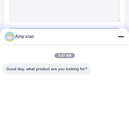
जमा करें
Amy xiao
3:47 AM
Good day, what product are you looking for?
HUNAN TONGDA BAMBOO INDUSTRY
TECHNOLOGY CO.,LTD
बांस/लकड़ी/कागज और बायोडिग्रेडेबल टेबलवेयर वन स्टॉप सॉल्यूशन!