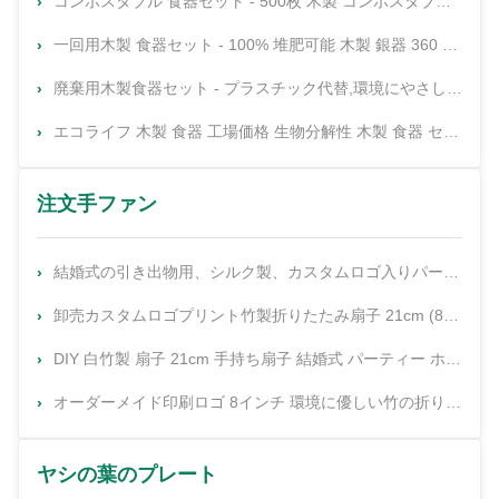
コンポスタブル 食器セット - 500枚 木製 コンポスタブル 食器セット - [200スプーン,200フォーク,100ナイフ] - 使い捨ての木製 食器セット,環境に優しいフォークとスプーン,一回用 食器セット パーティー用具
一回用木製 食器セット - 100% 堆肥可能 木製 銀器 360 枚 [120 フォーク,120 スプーン,120 ナイフ] - 再利用可能なパーティー用器具 - 木製 一回用器具 - 一回用 フォーク と スプーン
廃棄用木製食器セット - プラスチック代替,環境にやさしい,生物分解可能,堆肥可能 食器セット - 50本の木のスプーン,50本の木のナイフ&50本の木のフォーク 廃棄用食器セット
エコライフ 木製 食器 工場価格 生物分解性 木製 食器 セット キッチン 木製 旅行 食器 セット
注文手ファン
結婚式の引き出物用、シルク製、カスタムロゴ入りパーソナライズド21cm竹製折りたたみ扇子
卸売カスタムロゴプリント竹製折りたたみ扇子 21cm (8.27インチ) 竹と絹素材の手回し扇子
DIY 白竹製 扇子 21cm 手持ち扇子 結婚式 パーティー ホームデコレーション用
オーダーメイド印刷ロゴ 8インチ 環境に優しい竹の折りたたみ手扇 結婚式のお祝いに
ヤシの葉のプレート