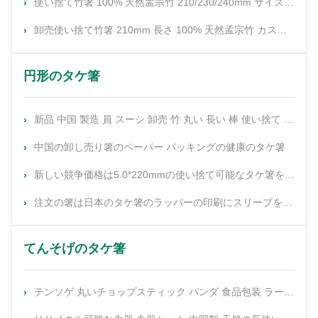
使い捨て竹箸 100% 天然孟宗竹 210/230/240mm サイズ、カスタムロゴと包装付き
卸売使い捨て竹箸 210mm 長さ 100% 天然孟宗竹 カスタムロゴ包装
円形のタケ箸
新品 中国 製造 員 スーシ 卸売 竹 丸い 長い 棒 使い捨て チョップスティック
中国の卸し売り箸のペーパー パッキングの健康のタケ箸
新しい競争価格は5.0*220mmの使い捨て可能なタケ箸を開発した
注文の箸は日本のタケ箸のラッパーの印刷にスリーブを付ける
てんそげのタケ箸
テンソゲ 丸いチョップスティック パンダ 食品包装 ラーメン 寿司 レストラン バンブースティック