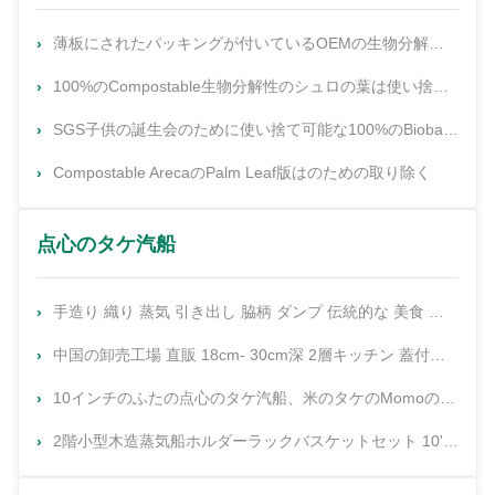
薄板にされたパッキングが付いているOEMの生物分解性のPalm Leaf版
100%のCompostable生物分解性のシュロの葉は使い捨て可能めっきする
SGS子供の誕生会のために使い捨て可能な100%のBiobasedのPalm Leaf版
Compostable ArecaのPalm Leaf版はのための取り除く
点心のタケ汽船
手造り 織り 蒸気 引き出し 脇柄 ダンプ 伝統的な 美食 竹 蒸気
中国の卸売工場 直販 18cm- 30cm深 2層キッチン 蓋付き丸い竹蒸気器
10インチのふたの点心のタケ汽船、米のタケのMomoの汽船のバスケットの台所
2階小型木造蒸気船ホルダーラックバスケットセット 10'ミニ竹蒸気船