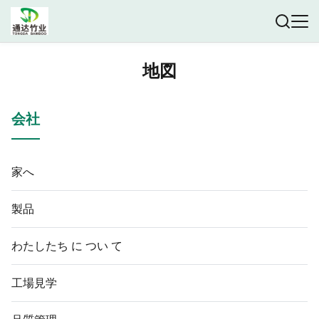
地図
会社
家へ
製品
わたしたち に つい て
工場見学