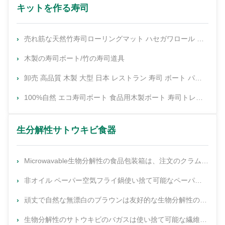
キットを作る寿司
売れ筋な天然竹寿司ローリングマット ハセガワロール OPPパッケージングマット パーティーの寿司ロールメーカー
木製の寿司ボート/竹の寿司道具
卸売 高品質 木製 大型 日本 レストラン 寿司 ボート パーティ 大きい 腹部 寿司 ボート 寿司
100%自然 エコ寿司ボート 食品用木製ボート 寿司トレイ ファストフード
生分解性サトウキビ食器
Microwavable生物分解性の食品包装箱は、注文のクラムシェル箱取る
非オイル ペーパー空気フライ鍋使い捨て可能なペーパーはさみ金の棒の硫酸紙
頑丈で自然な無漂白のブラウンは友好的な生物分解性のEcoをめっきする
生物分解性のサトウキビのバガスは使い捨て可能な繊維のパルプのコップ12ozを取るすくう