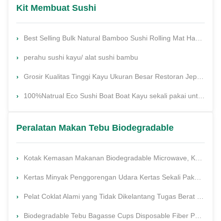
Kit Membuat Sushi
Best Selling Bulk Natural Bamboo Sushi Rolling Mat Hasegawa Roll OPP Packaging Mat untuk Pesta Sushi Roll Maker
perahu sushi kayu/ alat sushi bambu
Grosir Kualitas Tinggi Kayu Ukuran Besar Restoran Jepang Sushi Boat Pesta Besar Abs Sushi Boat untuk Sushi
100%Natrual Eco Sushi Boat Boat Kayu sekali pakai untuk makanan Sushi Tray Fast Food
Peralatan Makan Tebu Biodegradable
Kotak Kemasan Makanan Biodegradable Microwave, Kotak Clamshell Khusus
Kertas Minyak Penggorengan Udara Kertas Sekali Pakai Kertas Perkamen Non Stick
Pelat Coklat Alami yang Tidak Dikelantang Tugas Berat Biodegradable Ramah Lingkungan
Biodegradable Tebu Bagasse Cups Disposable Fiber Pulp Cup 12oz Take Out