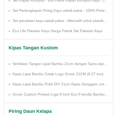
Set Papan Kompos - 500 Piece Papan Kompos Kayu - [200 sendok, 200 garpu, 100 pisau] - Papan kayu sekali pakai, garpu dan sendok ramah lingkungan,Set Piring sekali pakai Pakaian pesta
Set Perlengkapan Piring Kayu sekali pakai - 100% Perlengkapan Perak Kayu yang Dapat Dikompos 360 Pcs [120 Garpu, 120 Sapi, 120 Pisau] - Perlengkapan pesta yang dapat digunakan kembali - Perlengkapan kayu sekali pakai - Garpu dan sendok sekali pakai
Set peralatan kayu sekali pakai - Alternatif untuk plastik, ramah lingkungan, biodegradable, kompos Set peralatan kayu - 50 sendok kayu, 50 pisau kayu & 50 garpu kayu
Eco Life Pakaian Kayu Harga Pabrik Set Pakaian Kayu Biodegradable Set Dapur Pakaian Kayu Perjalanan Set
Kipas Tangan Kustom
Ventilator Tangan Lipat Bambu 21cm dengan Sutra dan Logo Khusus untuk Perkawinan
Kipas Lipat Bambu Cetak Logo Grosir 21CM (8,27 inci) Kipas Engkol Tangan dengan Bahan Bambu dan Sutra
Kipas Lipat Bambu Putih DIY 21cm Kipas Genggam untuk Dekorasi Pesta Pernikahan dan Rumah
Grosir Custom Printed Logo 8 Inch Eco-Friendly Bamboo Folding Hand Fan untuk Perkawinan
Piring Daun Kelapa