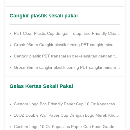
Cangkir plastik sekali pakai
PET Clear Plastic Cup dengan Tutup, Eco-Friendly Clear Plastic Cup dengan Konsumsi Minuman
Grosir 95mm Cangkir plastik bening PET cangkir minum sekali pakai untuk es jus kopi boba
Cangkir plastik PET transparan berkelanjutan dengan tutup dan sedotan ramah lingkungan dengan konsumsi minuman
Grosir 95mm cangkir plastik bening PET cangkir minum dingin untuk es jus kopi Boba susu teh gelembung cangkir bir
Gelas Kertas Sekali Pakai
Custom Logo Eco Friendly Paper Cup 10 Oz Kapasitas 100% Bahan Daur Ulang Single Wall
10OZ Double Wall Paper Cup Dengan Logo Merek Khusus
Custom Logo 10 Oz Kapasitas Paper Cup Food Grade Paper Ramah Lingkungan