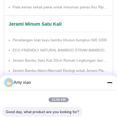
Piala kertas sekali pakai untuk minuman panas 8oz Ripple Wall Pe Lapisan Piala kertas untuk dibawa pergi
Jerami Minum Satu Kali
Peradangan kopi kayu bambu khusus bungkus 500 1000
ECO FRIENDLY NATURAL BAMBOO STRAW BAMBOO STRAW FOR TRAVELING grosir BAMBOO STRAW KUALITAS tinggi
Jerami Bambu Satu Kali 20cm Ramah Lingkungan dan Alami untuk Perjalanan
Jerami Bambu Alami Alternatif Ekologi untuk Jerami Plastik untuk Minuman
Amy xiao
11:58 AM
Good day, what product are you looking for?
HUNAN TONGDA BAMBOO INDUSTRY