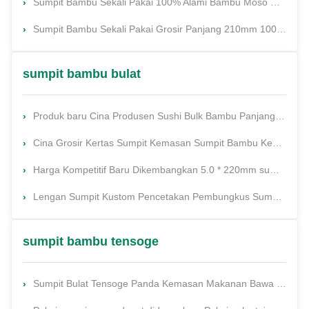
Sumpit Bambu Sekali Pakai 100% Alami Bambu Moso Ukuran 210/230/240mm dengan Logo dan Kemasan Kustom
Sumpit Bambu Sekali Pakai Grosir Panjang 210mm 100% Bambu Moso Alami dengan Kemasan Logo Kustom
sumpit bambu bulat
Produk baru Cina Produsen Sushi Bulk Bambu Panjang Bundar Stick Satu kali pakai sumpit
Cina Grosir Kertas Sumpit Kemasan Sumpit Bambu Kesehatan
Harga Kompetitif Baru Dikembangkan 5.0 * 220mm sumpit bambu sekali pakai
Lengan Sumpit Kustom Pencetakan Pembungkus Sumpit Bambu Jepang
sumpit bambu tensoge
Sumpit Bulat Tensoge Panda Kemasan Makanan Bawa Pulang Restoran Ramen Sushi Stik Bambu