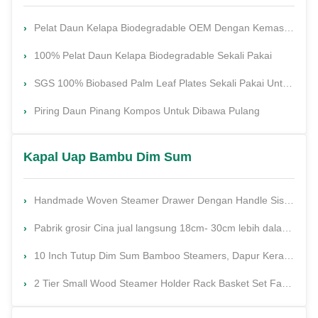
Pelat Daun Kelapa Biodegradable OEM Dengan Kemasan Laminasi
100% Pelat Daun Kelapa Biodegradable Sekali Pakai
SGS 100% Biobased Palm Leaf Plates Sekali Pakai Untuk Pesta Ulang Tahun Anak-anak
Piring Daun Pinang Kompos Untuk Dibawa Pulang
Kapal Uap Bambu Dim Sum
Handmade Woven Steamer Drawer Dengan Handle Sisi Dumplings Delicacies Tradisional Bambu Steamer
Pabrik grosir Cina jual langsung 18cm- 30cm lebih dalam 2 lapis dapur bambu bulat stimer dengan tutup
10 Inch Tutup Dim Sum Bamboo Steamers, Dapur Keranjang Kukus Momo Nasi Bambu
2 Tier Small Wood Steamer Holder Rack Basket Set Favors 10' 'Mini Bamboo Steamer