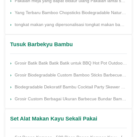
Pakaian meja yang dapat didaur ulang Pakaian lantai set china tongkat makan bambu alami yang panjang sekali pakai tongkat makan yang disesuaikan set peralatan makan
Yang Terbaru Bamboo Chopsticks Biodegradable Natural Carbonised Cutlery Disposable Bamboo Twin Chopsticks Logo yang Disesuaikan
tongkat makan yang dipersonalisasi tongkat makan bambu peralatan makan
Tusuk Barbekyu Bambu
Grosir Batik Batik Batik Batik untuk BBQ Hot Pot Outdoor Camping Barbecue Aksesoris
Grosir Biodegradable Custom Bamboo Sticks Barbecue skewers BBQ Bamboo Sticks Bulat
Biodegradable Dekoratif Bambu Cocktail Party Skewer Bambu Cocktail Pick
Grosir Custom Berbagai Ukuran Barbecue Bundar Bambu Tongkat Berkualitas Tinggi Murah BBQ Skewers Grill Alat sekali pakai Bambu Tongkat
Set Alat Makan Kayu Sekali Pakai