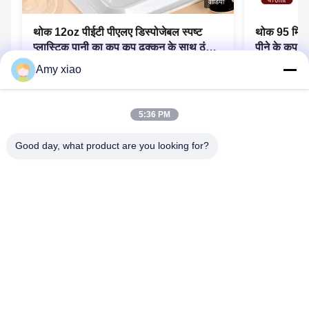
वीडियो
थोक 12oz पीईटी पीएलए डिस्पोजेबल स्पष्ट
थोक 95 मिमी 
प्लास्टिक पानी का कप कूप ढक्कन के साथ ठंडा
पीने के कप ब
पेय कप OEM पैकिंग
बुलबुला कप 
Amy xiao
सबसे अच्छी कीमत पाएं
5:36 PM
Good day, what product are you looking for?
Message For Quick Reply
Name
*
Email
*