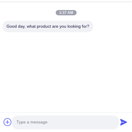
1:37 AM
Good day, what product are you looking for?
HUNAN TONGDA BAMBOO INDUSTRY
TECHNOLOGY CO.,LTD
बांस/लकड़ी/कागज और बायोडिग्रेडेबल टेबलवेयर वन स्टॉप सॉल्यूशन!
घर
उत्पादों
हमारे बारे में
हमसे संपर्क करें
सॉफ्टवेयर सेंटर बिल्डिंग के पेशेवर भवन और इनक्यूबेटर बिल्डिंग, लुगु एवेन्यू 662, हाई-
टेक डेवलपमेंट जोन चांग्शा सिटी, हुनान, चीन।
0086-152-7370-4104
amy@cntongda.com
Copyright © 2021-2026 HUNAN TONGDA BAMBOO INDUSTRY
TECHNOLOGY CO.,LTD. सर्वाधिकार सुरक्षित।