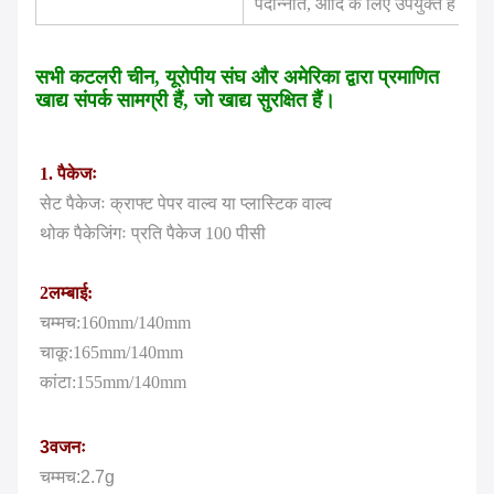
पदोन्नति, आदि के लिए उपयुक्त है।
सभी कटलरी चीन, यूरोपीय संघ और अमेरिका द्वारा प्रमाणित
खाद्य संपर्क सामग्री हैं, जो खाद्य सुरक्षित हैं।
1. पैकेजः
सेट पैकेजः क्राफ्ट पेपर वाल्व या प्लास्टिक वाल्व
थोक पैकेजिंगः प्रति पैकेज 100 पीसी
2लम्बाई:
चम्मच:160mm/140mm
चाकू:165mm/140mm
कांटा:155mm/140mm
3वजनः
चम्मच:2.7g