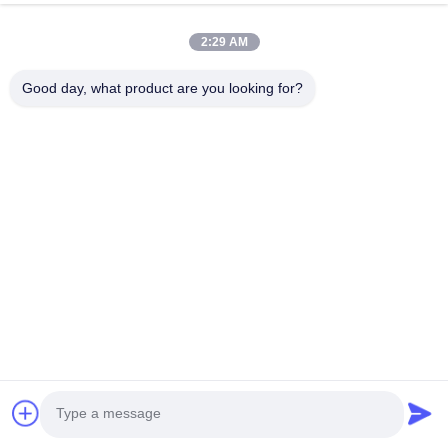
2:29 AM
Good day, what product are you looking for?
提出
HUNAN TONGDA BAMBOO INDUSTRY
TECHNOLOGY CO.,LTD
バンブー/木材/紙&生物分解可能なテーブルウェア 一所立ちの解決