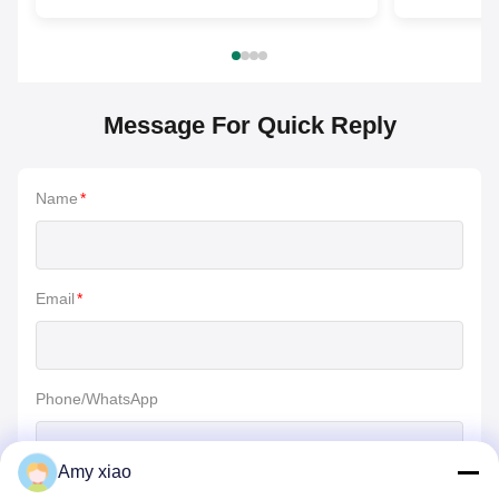
Message For Quick Reply
Name
*
Email
*
Phone/WhatsApp
Amy xiao
メッセージ
*