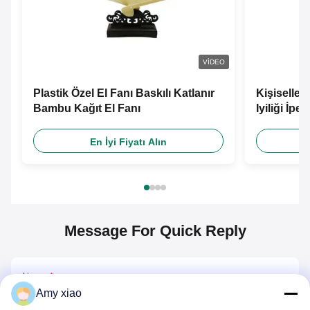
VIDEO
Plastik Özel El Fanı Baskılı Katlanır
Kişiselle
Bambu Kağıt El Fanı
Iyiliği İpe
Özelleştiri
En İyi Fiyatı Alın
Message For Quick Reply
Name
*
Amy xiao