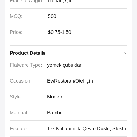
Place of Origin:
Hunan, Çin
MOQ:
500
Price:
$0.75-1.50
Product Details
Flatware Type:
yemek çubukları
Occasion:
Ev/Restoran/Otel için
Style:
Modern
Material:
Bambu
Feature:
Tek Kullanımlık, Çevre Dostu, Stoklu