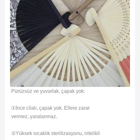
Pürüzsüz ve yuvarlak, çapak yok:
①İnce cilalı, çapak yok. Ellere zarar
vermez, yaralanmaz.
②Yüksek sıcaklık sterilizasyonu, nitelikli