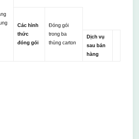
ảng
ung
Các hình
Đóng gói
thức
trong ba
Dịch vụ
đóng gói
thùng carton
sau bán
hàng