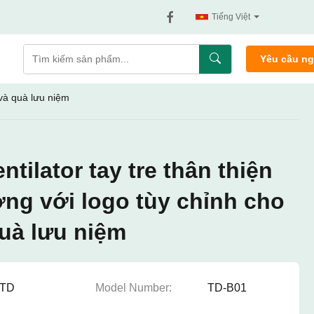
Tiếng Việt
Yêu cầu n
 và quà lưu niệm
ntilator tay tre thân thiện
ờng với logo tùy chỉnh cho
quà lưu niệm
TD
Model Number:
TD-B01