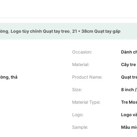
rường
,
Logo tùy chỉnh Quạt tay treo
,
21 * 38cm Quạt tay gấp
Occasion:
Dành c
Material:
Cây tre
ường, thả
Product Name:
Quạt tr
Size:
8 inch
Material Type:
Tre Mo
Logo:
Logo và
Sample:
Mẫu miễ