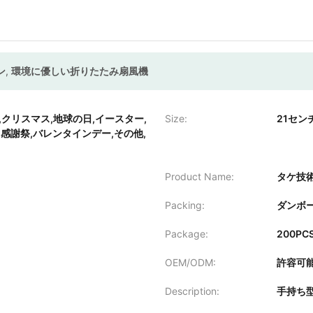
ン
,
環境に優しい折りたたみ扇風機
,クリスマス,地球の日,イースター,
Size:
21セン
,感謝祭,バレンタインデー,その他,
Product Name:
タケ技
Packing:
ダンボ
Package:
200P
OEM/ODM:
許容可
Description:
手持ち