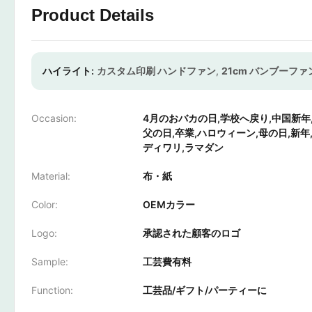
Product Details
ハイライト:
カスタム印刷 ハンドファン
,
21cm バンブーファ
Occasion:
4月のおバカの日,学校へ戻り,中国新年
父の日,卒業,ハロウィーン,母の日,新年
ディワリ,ラマダン
Material:
布・紙
Color:
OEMカラー
Logo:
承認された顧客のロゴ
Sample:
工芸費有料
Function:
工芸品/ギフト/パーティーに