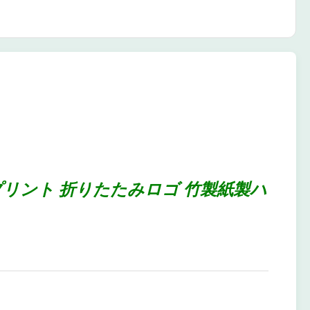
リント 折りたたみロゴ 竹製紙製ハ