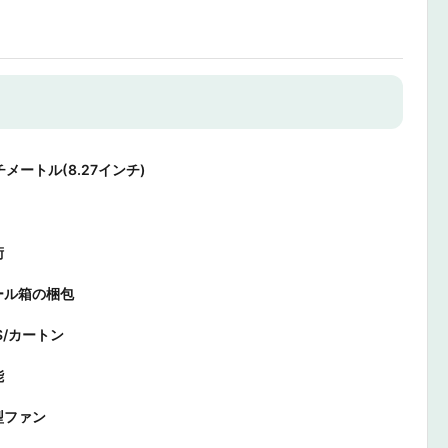
チメートル(8.27インチ)
術
ール箱の梱包
CS/カートン
能
型ファン