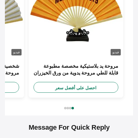
فيديو
فيديو
مروحة يد بلاستيكية مخصصة مطبوعة
شخصية طباعة 
قابلة للطي مروحة يدوية من ورق الخيزران
مروحة يد حري
احصل على أفضل سعر
احص
Message For Quick Reply