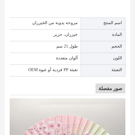
اسم المنتج
مروحة يدوية من الخيزران
المادة
خيزران، حرير
الحجم
طول 21 سم
اللون
ألوان متعددة
التعبئة
تعبئة PP فردية أو عبوة OEM
صور مفصلة