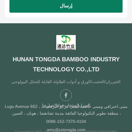
إرسال
HUNAN TONGDA BAMBOO INDUSTRY
TECHNOLOGY CO.,LTD
الخيزران/الخشب/الورق و أدوات الطاولة القابلة للتحلل البيولوجي
المنزل
المنتجات
حولنا
اتصل بنا
مبنى احترافي ومبنى حاضنة لمبنى مركز البرمجيات ، Lugu Avenue 662
، منطقة تطوير التكنولوجيا الفائقة مدينة تشانغشا ، هونان ، الصين.
0086-152-7370-4104
amy@cntongda.com