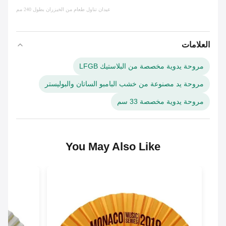
عيدان تناول طعام من الخيزران بطول 240 مم
العلامات
مروحة يدوية مخصصة من البلاستيك LFGB
مروحة يد مصنوعة من خشب البامبو الساتان والبوليستر
مروحة يدوية مخصصة 33 سم
You May Also Like