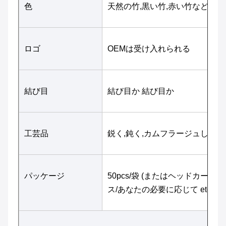
色
天然の竹,黒い竹,赤い竹など
ロゴ
OEMは受け入れられる
結び目
結び目か 結び目か
工芸品
鋭く,鈍く,カムフラージュした,
パッケージ
50pcs/袋 (またはヘッドカード) 
ス/あなたの必要に応じて etc