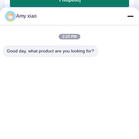
Amy xiao
2:25 PM
Good day, what product are you looking for?
HUNAN TONGDA BAMBOO INDUSTRY
TECHNOLOGY CO.,LTD
ΒΑΜΒΟΥ/ΔΕΣ/ΧΡΑΠΙΟΣ & ΒΙΟΔΕΓΡΑΔΑΜΕΝΟ ΤΑΜΠΟΥΡΙΟ
ΜΙΑΣ ΑΠΟΦΟΣΗΣ ΛΟΥΣΙΕΣ!
Σπίτι
προϊόντα
Σχετικά με εμάς
Επικοινωνήστε μαζί μας
Επαγγελματικό κτήριο και οικοδόμηση επωαστήρων του κεντρικού
κτηρίου λογισμικού, λεωφόρος 662, πόλη του Τσάνγκσα ζώνης
ανάπτυξης υψηλής τεχνολογίας, Hunan, Κίνα Lugu.
0086-152-7370-4104