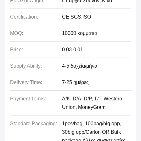
Place of Origin:
Επαρχία Χουνάν, Κίνα
Certification:
CE,SGS,ISO
MOQ:
10000 κομμάτια
Price:
0.03-0.01
Supply Ability:
4-5 δοχεία/μήνα
Delivery Time:
7-25 ημέρες
Payment Terms:
Λ/Κ, D/A, D/P, T/T, Western
Union, MoneyGram
Standard Packaging:
1pcs/bag, 100bag/big opp,
30big opp/Carton OR Bulk
package,Αλλες συσκευασίες