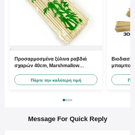
Προσαρμοσμένα ξύλινα ραβδιά
Βιοδιασπ
σχαρών 40cm, Marshmallow
μπαμπού 
ψήνοντας οβελίδια μπαμπού στη
Kebab
σχάρα
Πάρτε την καλύτερη τιμή
Πάρ
Message For Quick Reply