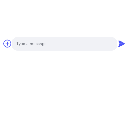
提出
Photo
Video Call
HUNAN TONGDA BAMBOO INDUSTRY
Audio Call
TECHNOLOGY CO.,LTD
バンブー/木材/紙&生物分解可能なテーブルウェア 一所立ちの解決
策!