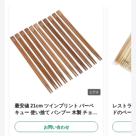
ビデオ
最安値 21cm ツインプリント バーベ
レストラン
キュー 使い捨て バンブー 木製 チョッ
ドのペー
プスティック フリーデザイン カスタ
包んだ
ム紙袖
お問い合わせ