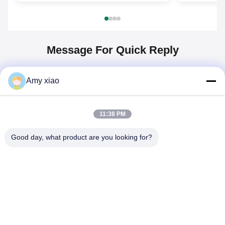
Message For Quick Reply
Amy xiao
Name
*
11:38 PM
Email
*
Good day, what product are you looking for?
Phone/WhatsApp
メッセージ
*