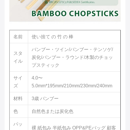
名前
使い捨て の 竹 の 棒
バンブー・ツイン/バンブー・テンソゲ/
スタ
炭化/バンブー・ラウンド/木製のチョッ
イル
プスティック
サイ
4.0〜
ズ
5.0mm*195mm/210mm/230mm/240mm
材料
3歳 バンブー
色
自然色または炭化色
パッ
裸 紙包み 半紙包み OPP&PEバッグ 顧客