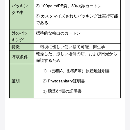
パッキン
2)
100
pairs/PE袋、
30の袋/カートン
グの中
3) カスタマイズされたパッキングは実行可能
である。
外のパッ
標準的な輸出のカートン
キング
特徴
、環境に優しい使い捨て可能、衛生学
乾燥した、涼しい場所の店、および日光から
貯蔵条件
保護するため
1) （形態A、形態E等）原産地証明書
証明
2) Phytosanitary証明書
3) 燻蒸/消毒の証明書