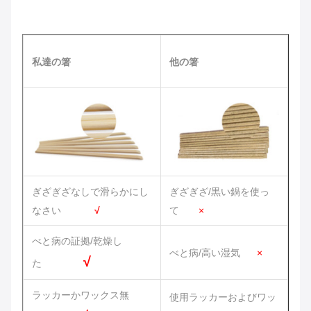
私達の箸
他の箸
ぎざぎざなしで滑らかにし
ぎざぎざ/黒い鍋を使っ
なさい
√
て
×
べと病の証拠/乾燥し
べと病/高い湿気
×
√
た
ラッカーかワックス無
使用ラッカーおよびワッ