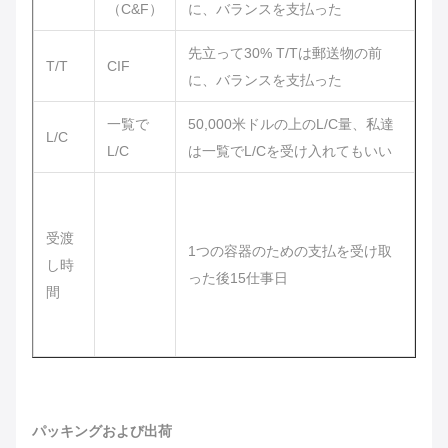
（C&F）
に、バランスを支払った
先立って30% T/Tは郵送物の前
T/T
CIF
に、バランスを支払った
一覧で
50,000米ドルの上のL/C量、私達
L/C
L/C
は一覧でL/Cを受け入れてもいい
受渡
1つの容器のための支払を受け取
し時
った後15仕事日
間
パッキングおよび出荷