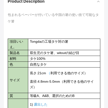
Product Description
包まれるペーパーが付いている中国の箸の使い捨て可能なタ
ケ箸
項目いい
Tongdaの工場タケ対の箸
え。
製品名
双生児のタケ箸、witoutの結び目
材料
タケ100%
色
自然なタケ
長さ:21cm
（
利用できる他のサイズ）
サイズ
直径:4.8mm-5.0mm（利用できる他のサイ
ズ）
質
等級A、A&B、選択のためのB
1)
露出した