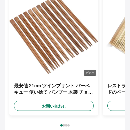
ビデオ
最安値 21cm ツインプリント バーベ
レストラン
キュー 使い捨て バンブー 木製 チョッ
ドのペー
プスティック フリーデザイン カスタ
包んだ
ム紙袖
お問い合わせ