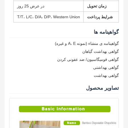
زمان تحویل
در عرض 25 روز
شرایط پرداخت
T/T، L/C، D/A، D/P، Western Union
گواهینامه ها
گواهینامه ی منشاء (نمونه A، E و غیره)
گواهی بهداشت گیاهان
گواهی فومیگاسیون/ ضد عفونی کردن
گواهی بهداشتی
گواهی بهداشت
تصاویر محصول