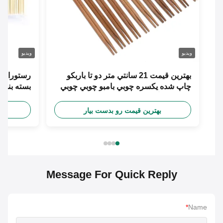
ویدیو
ویدیو
بهترين قيمت 21 سانتي متر دو تا باربکو
رست
چاپ شده يكسره چوبي بامبو چوبي چوبي
بسته بندی فله
با طراحي آزاد دستبند کاغذي سفارشي
بهترین قیمت رو بدست بیار
بهترین
Message For Quick Reply
*
Name