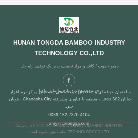
HUNAN TONGDA BAMBOO INDUSTRY
TECHNOLOGY CO.,LTD
بامبو / چوب / کاغذ و مواد تخفیف پذیر یک توقف راه حل!
خونه
محصولات
درباره ما
تماس با ما
ختمان حرفه ای و ساختمان جوجه کشی ساختمان مرکز نرم افزار ،
خیابان Lugu 662 ، منطقه با فناوری پیشرفته Changsha City ، هونان ،
چین.
0086-152-7370-4104
amy@cntongda.com
Copyright © 2021-2026 HUNAN TONGDA BAMBOO INDUSTRY
TECHNOLOGY CO.,LTD. تمام حقوق محفوظ است