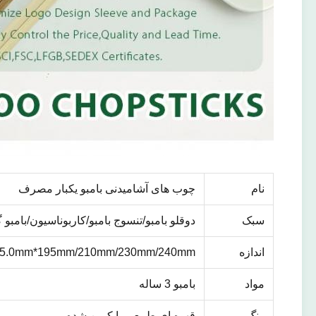
نام
چوب های آشامیدنی بامبو یکبار مصرف
سبک
دوقلو بامبو/تنسوج بامبو/کاربوناسیون/بامبو
اندازه
-5.0mm*195mm/210mm/230mm/240mm
مواد
بامبو 3 ساله
رنگ
قهوه ای طبیعی یا کربن شده