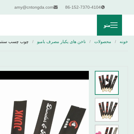
amy@cntongda.com
86-152-7370-4104
منو
خونه
/
محصولات
/
ناخن های یکبار مصرف بامبو
/
چوب چسب سنتی ژ