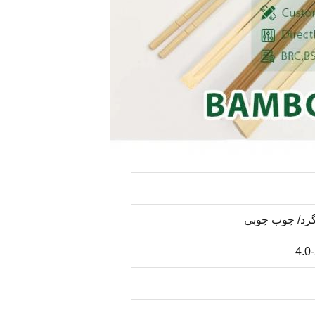
 گرد/ چوب چوبی
4.0