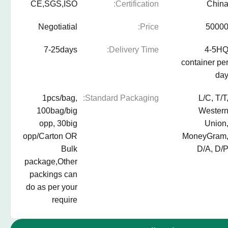
CE,SGS,ISO
Certification:
Chin
Negotiatial
Price:
5000
7-25days
Delivery Time:
4-5H
container pe
da
1pcs/bag,
Standard Packaging:
L/C, T/T
100bag/big
Wester
opp, 30big
Union
opp/Carton OR
MoneyGram
Bulk
D/A, D/
package,Other
packings can
do as per your
require