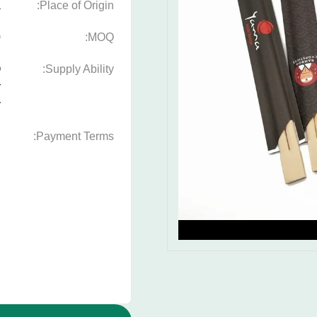
a
Place of Origin:
0
MOQ:
Q
Supply Ability:
r
y
,
Payment Terms:
n
,
,
P