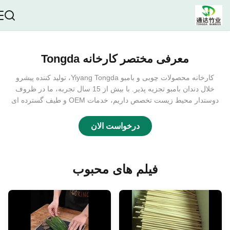
معرفی مختصر کارخانه Tongda
کارخانه محصولات چوبی و بامبو Yiyang Tongda، تولید کننده پیشرو
خلال دندان بامبو تجزیه پذیر. با بیش از 15 سال تجربه، ما در ظروف
دوستدار محیط زیست تخصص داریم، خدمات OEM و طیف گسترده ای
محصولات را ارائه می دهیم. خلال دندان بامبو زیست تخریب پذیر ما به
صورت جداگانه بسته بندی شده است و برای استفاده روزانه و BBQ
درخواست الان
مناسب است. برای راه حل های پایدار با ما تماس بگیرید!
فیلم های محبوب