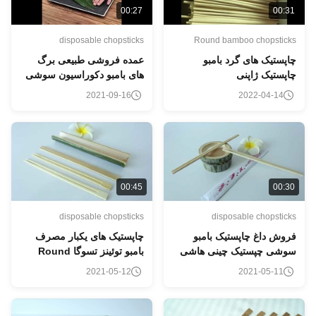
00:27
00:3
disposable chopsticks
Round bamboo chopstick
اپستیک های گرد بامبو
عمده فروشی طبیعی برگ
اپستیک ژاپنی
های بامبو دکوراسیون سوشی
غذا در اندازه بزرگ
2021-09-16
2022-04-14
00:45
00:3
disposable chopsticks
disposable chopstick
روش داغ چاپستیک بامبو
چاپستیک های یکبار مصرف
وشی چپستیک چینی هاشی
بامبو توئینز تسوگا Round
Bulk
2021-05-12
2021-05-11