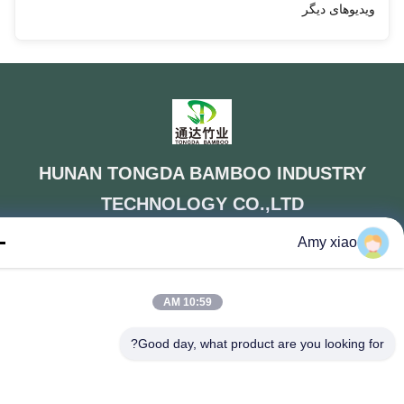
ویدیوهای دیگر
HUNAN TONGDA BAMBOO INDUSTRY
TECHNOLOGY CO.,LTD
Amy xiao
بامبو / چوب / کاغذ و مواد تخفیف پذیر یک توقف راه حل!
10:59 AM
خونه
محصولات
درباره ما
تماس با ما
ختمان حرفه ای و ساختمان جوجه کشی ساختمان مرکز نرم افزار ،
خیابان Lugu 662 ، منطقه با فناوری پیشرفته Changsha City ، هونان ،
Good day, what product are you looking fo
چین.
86-152-7370-4104