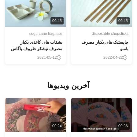
00:45
00:4
sugarcane bagasse
disposable chopstick
اپستیک های یکبار مصرف
بشقاب های کاغذی یکبار
امبو
مصرف نیشکر ظروف باگاس
طبیعی ظروف زیست تخریب
2021-05-12
2022-04-22
پذیر
آخرین ویدیوها
00:24
00:3