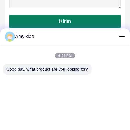
Kirim
Amy xiao
6:09 PM
Good day, what product are you looking for?
HUNAN TONGDA BAMBOO INDUSTRY
TECHNOLOGY CO.,LTD
BAMBOO/WOODEN/PAPER & BIODEGRADABLE TABLEWARE
SOLUSI Satu Pintu!
Rumah
Produk
Tentang Kami
Hubungi kami
Gedung Profesional dan Gedung Inkubator Gedung Pusat