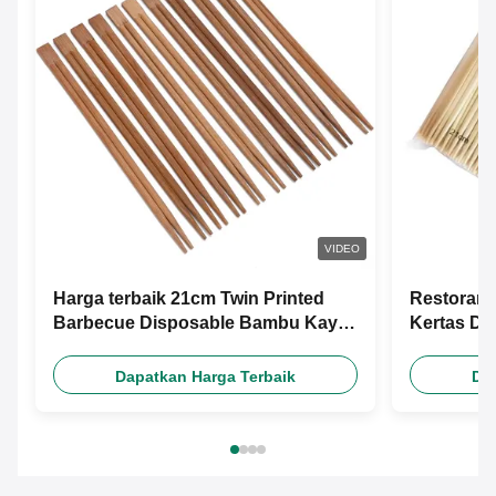
VIDEO
Harga terbaik 21cm Twin Printed
Restoran 
Barbecue Disposable Bambu Kayu
Kertas D
Chopsticks Dengan Desain Gratis
Kustom M
Custom Paper Sleeve
Dapatkan Harga Terbaik
Da