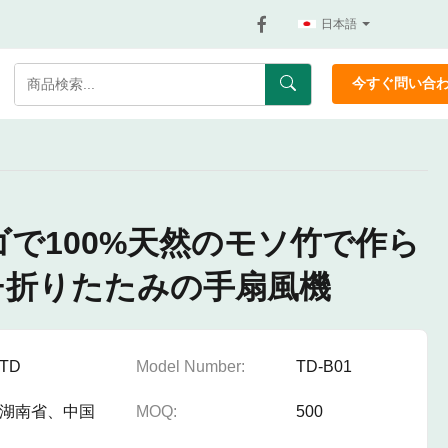
日本語
今すぐ問い合
で100%天然のモソ竹で作ら
チ折りたたみの手扇風機
TD
Model Number:
TD-B01
湖南省、中国
MOQ:
500