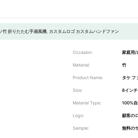
モソ竹 折りたたむ手扇風機
,
カスタムロゴ カスタムハンドファン
Occasion:
家庭用/
Material:
竹
Product Name:
タケ フ
Size:
8インチ 
Material Type:
100%
Logo:
顧客の
Sample:
無料の