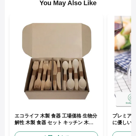
You May Also Like
エコライフ 木製 食器 工場価格 生物分
プレミアム
解性 木製 食器 セット キッチン 木製
に優しい使
旅行 食器 セット
ド 木製器