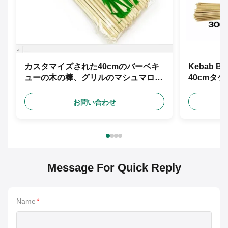
カスタマイズされた40cmのバーベキ
Kebab
ューの木の棒、グリルのマシュマロの
40cmタ
焼けるタケ焼串
お問い合わせ
Message For Quick Reply
Name
*