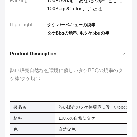
Packing:
100Pcs/Bag、あなたの条件として
100Bags/Carton、または
High Light:
,
タケ バーベキューの焼串
,
タケBbqの焼串
毛タケbbqの棒
Product Description
熱い販売自然な色環境に優しいタケBBQの焼串のタ
ケ棒/タケ焼串
製品名
熱い販売のタケ棒環境に優しいbbqは提
材料
100%の自然なタケ
色
自然な色