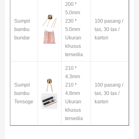
200 *
5.0mm
Sumpit
230 *
100 pasang /
bambu
5.0mm
tas, 30 tas /
bundar
Ukuran
karton
khusus
tersedia
210 *
4.3mm
Sumpit
210 *
100 pasang /
bambu
4.8mm
tas, 30 tas /
Tensoge
Ukuran
karton
khusus
tersedia