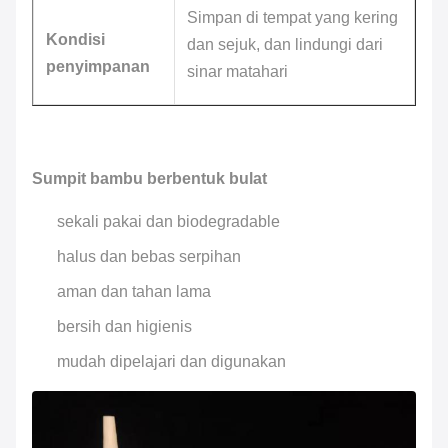
Simpan di tempat yang kering
Kondisi
dan sejuk, dan lindungi dari
penyimpanan
sinar matahari
Sumpit bambu berbentuk bulat
sekali pakai dan biodegradable
halus dan bebas serpihan
aman dan tahan lama
bersih dan higienis
mudah dipelajari dan digunakan