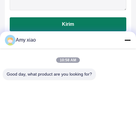
Kirim
Amy xiao
10:58 AM
Good day, what product are you looking for?
HUNAN TONGDA BAMBOO INDUSTRY
TECHNOLOGY CO.,LTD
BAMBOO/WOODEN/PAPER & BIODEGRADABLE TABLEWARE
SOLUSI Satu Pintu!
Rumah
Produk
Tentang Kami
Hubungi kami
Gedung Profesional dan Gedung Inkubator Gedung Pusat