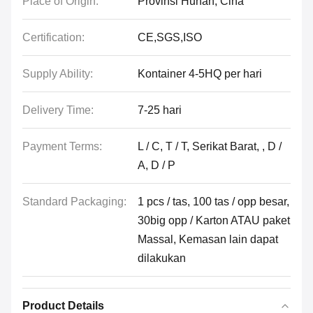
Place of Origin:
Provinsi Hunan, Cina
Certification:
CE,SGS,ISO
Supply Ability:
Kontainer 4-5HQ per hari
Delivery Time:
7-25 hari
Payment Terms:
L / C, T / T, Serikat Barat, , D /
A, D / P
Standard Packaging:
1 pcs / tas, 100 tas / opp besar,
30big opp / Karton ATAU paket
Massal, Kemasan lain dapat
dilakukan
Product Details