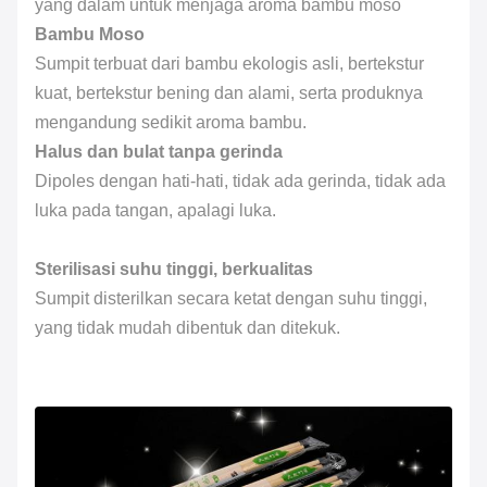
yang dalam untuk menjaga aroma bambu moso
Bambu Moso
Sumpit terbuat dari bambu ekologis asli, bertekstur
kuat, bertekstur bening dan alami, serta produknya
mengandung sedikit aroma bambu.
Halus dan bulat tanpa gerinda
Dipoles dengan hati-hati, tidak ada gerinda, tidak ada
luka pada tangan, apalagi luka.
Sterilisasi suhu tinggi, berkualitas
Sumpit disterilkan secara ketat dengan suhu tinggi,
yang tidak mudah dibentuk dan ditekuk.