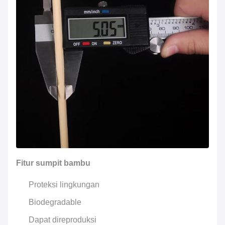
Di dalam
selongsong kertas terbuka, selongsong plastik
Packing
penuh dll.
Desain yang dipersonifikasikan dan LOGO bisa
diterapkan.sumpit bambu
Dikemas dengan karton ekspor standar dan tas
PE.
Kemasan
luar
Pengepakan pribadi Anda bisa
diterapkan.sumpit bambu
Fitur sumpit bambu
Proteksi lingkungan
Biodegradable
Dapat direproduksi