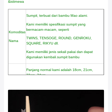
&istimewa
Sumpit, terbuat dari bambu Mao alami.
Kami memiliki spesifikasi sumpit yang
bermacam-macam, seperti
Komoditas
TWINS, TENSOGE, ROUND, GENROKU,
Nama
SQUARE, RIKYU dll.
Kami memiliki jenis sekali pakai dan dapat
digunakan kembali.sumpit bambu
Panjang normal kami adalah 18cm, 21cm,
23cm, 24cm
Ukuran
Diameter normal adalah 4.3mm, 4.5mm,
5.0mm.sumpit bambu
Kami menyediakan kemasan individu dengan
selongsong kertas semi tertutup,