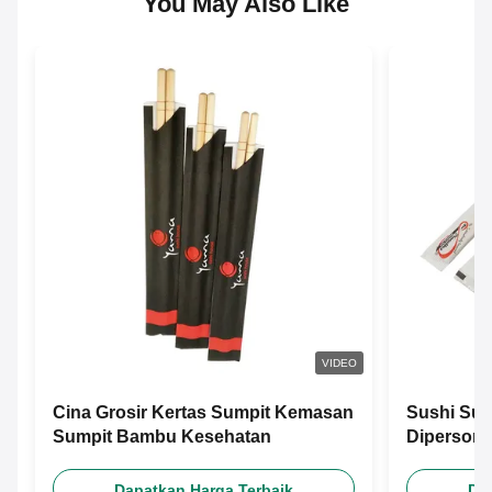
You May Also Like
VIDEO
Cina Grosir Kertas Sumpit Kemasan
Sushi Sum
Sumpit Bambu Kesehatan
Dipersona
Dapatkan Harga Terbaik
Da