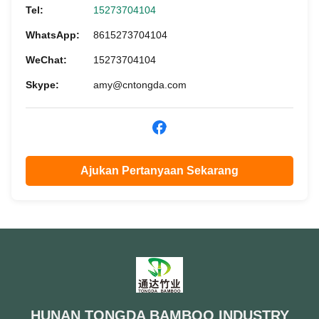
Tel:
15273704104
WhatsApp:
8615273704104
WeChat:
15273704104
Skype:
amy@cntongda.com
Ajukan Pertanyaan Sekarang
HUNAN TONGDA BAMBOO INDUSTRY