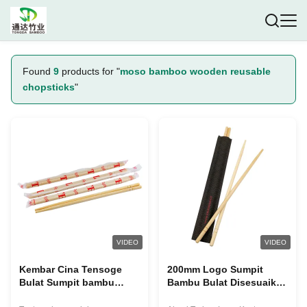
Found
9
products for "
moso bamboo wooden reusable
chopsticks
"
VIDEO
VIDEO
Kembar Cina Tensoge
200mm Logo Sumpit
Bulat Sumpit bambu
Bambu Bulat Disesuaikan
sekali pakai
Ramah Lingkungan