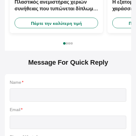
Πλαστικός ανεμιστήρας χεριών
Η εξατομι
συνήθειας που τυπώνεται δίπλωμα
χαράσσει 
του ανεμιστήρα χεριών εγγράφου
μεταξιού 
μπαμπού
προσαρμό
Πάρτε την καλύτερη τιμή
Πάρ
Message For Quick Reply
Name
*
Email
*