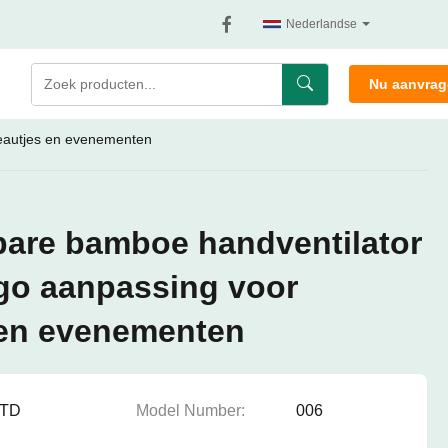
Nederlandse
Nu aanvra
eautjes en evenementen
are bamboe handventilator
go aanpassing voor
 en evenementen
TD
Model Number:
006