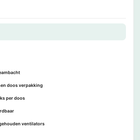
eambacht
nen doos verpakking
ks per doos
rdbaar
gehouden ventilators