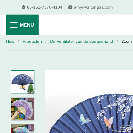
86-152-7370-4104
amy@cntongda.com
MENU
Huis
/
Producten
/
De Ventilator van de douanehand
/
21cm 