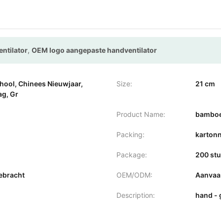
ntilator
,
OEM logo aangepaste handventilator
chool, Chinees Nieuwjaar,
Size:
21 cm
ag, Gr
Product Name:
bambo
Packing:
karton
Package:
200 stu
ebracht
OEM/ODM:
Aanvaa
Description:
hand - 