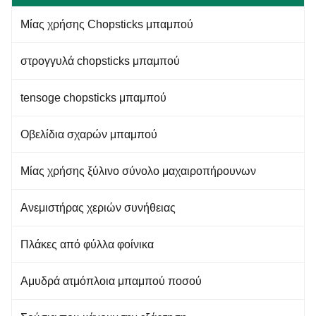
Roller Tool Sushi Making Tool
Rolling sushi making Features:
Maker Set Kit for Beginner
1. natural aucklandia,
Μίας χρήσης Chopsticks μπαμπού
Features: 1. natural aucklandia,
preventing embarrassment and
preventing embarrassment and
mildew. 2. natural bamboo, safe
mildew.
and durable 3.suitable
στρογγυλά chopsticks μπαμπού
tensoge chopsticks μπαμπού
Οβελίδια σχαρών μπαμπού
Μίας χρήσης ξύλινο σύνολο μαχαιροπήρουνων
Ανεμιστήρας χεριών συνήθειας
Πλάκες από φύλλα φοίνικα
Αμυδρά ατμόπλοια μπαμπού ποσού