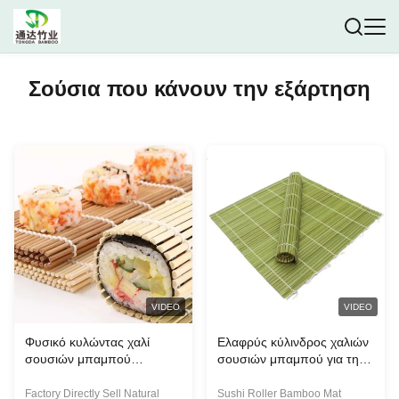
Σούσια που κάνουν την εξάρτηση
VIDEO
VIDEO
Φυσικό κυλώντας χαλί
Ελαφρύς κύλινδρος χαλιών
σουσιών μπαμπού
σουσιών μπαμπού για την
χρώματος
κατασκευή σουσιών
24cmx24cm/27cmx27cm
Factory Directly Sell Natural
Sushi Roller Bamboo Mat