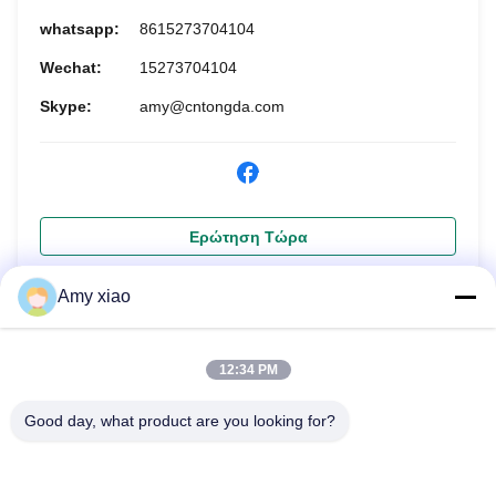
whatsapp:
8615273704104
Wechat:
15273704104
Skype:
amy@cntongda.com
Ερώτηση Τώρα
Amy xiao
12:34 PM
Good day, what product are you looking for?
HUNAN TONGDA BAMBOO INDUSTRY
TECHNOLOGY CO.,LTD