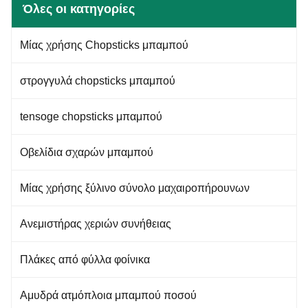
biodegradable bulk birch wood
wood imported from Russia
Όλες οι κατηγορίες
spoon/forks/knives disposable
Feature Eco-Friendly,
wooden cutlery Specification
Disposable, Stocked,
Product name Top Quality
Customized,High quality
Μίας χρήσης Chopsticks μπαμπού
Disposable Wooden Spoon
Sample Free sample available
Flatware Spoon Knife Fork
Grade grade A/grade AB Logo
160mm Material 100% High
Engraved logo acceptable
στρογγυλά chopsticks μπαμπού
Quality Birch Wood
Payment terms 30% T/T
tensoge chopsticks μπαμπού
Οβελίδια σχαρών μπαμπού
Μίας χρήσης ξύλινο σύνολο μαχαιροπήρουνων
Ανεμιστήρας χεριών συνήθειας
Πλάκες από φύλλα φοίνικα
Αμυδρά ατμόπλοια μπαμπού ποσού