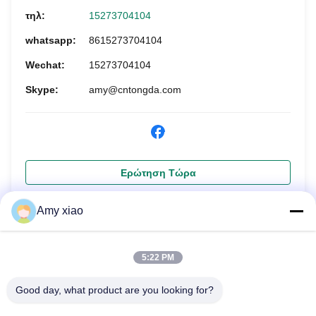
τηλ:
15273704104
whatsapp:
8615273704104
Wechat:
15273704104
Skype:
amy@cntongda.com
Ερώτηση Τώρα
Amy xiao
5:22 PM
Good day, what product are you looking for?
HUNAN TONGDA BAMBOO INDUSTRY