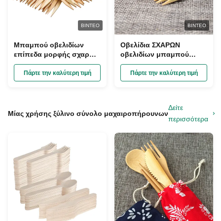
ΒΊΝΤΕΟ
ΒΊΝΤΕΟ
Μπαμπού οβελιδίων
Οβελίδια ΣΧΑΡΩΝ
επίπεδα μορφής σχαρών
οβελιδίων μπαμπού
ραβδιά ΣΧΑΡΩΝ
εργοστασίων φυσικά
οβελιδίων μίας χρήσης
βιοδιασπάσιμα επίπεδα
Πάρτε την καλύτερη τιμή
Πάρτε την καλύτερη τιμή
υγιή
μίας χρήσης οριζόντια
Δείτε
Μίας χρήσης ξύλινο σύνολο μαχαιροπήρουνων
περισσότερα