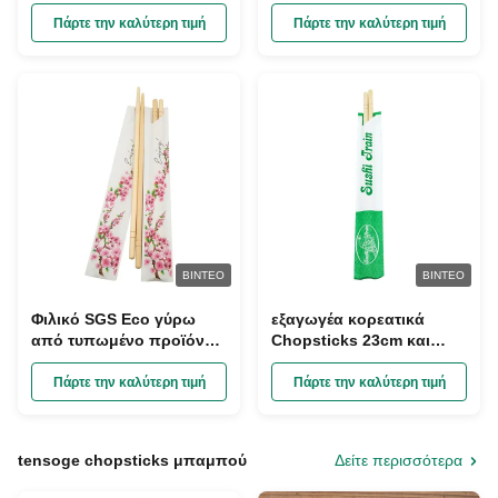
Chopsticks μπαμπού τα
Chopsticks μπαμπού το
εξαρτήματα κουζινών
τυπωμένο συνήθεια
Πάρτε την καλύτερη τιμή
Πάρτε την καλύτερη τιμή
λογότυπο εργαλείων
ΒΊΝΤΕΟ
ΒΊΝΤΕΟ
Φιλικό SGS Eco γύρω
εξαγωγέα κορεατικά
από τυπωμένο προϊόν
Chopsticks 23cm και
μίας χρήσης μανικιών
κουτάλι, φορητά
μπαμπού το Chopsticks
Chopsticks Hashi
Πάρτε την καλύτερη τιμή
Πάρτε την καλύτερη τιμή
tensoge chopsticks μπαμπού
Δείτε περισσότερα