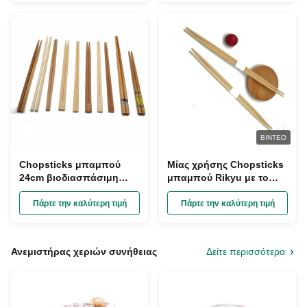
οργανικά στη σακούλα
τσαντών υφασμάτων έξι
κομματιού
ΒΊΝΤΕΟ
Chopsticks μπαμπού
Μίας χρήσης Chopsticks
24cm βιοδιασπάσιμη
μπαμπού Rikyu με το
επαναχρησιμοποιήσιμη
cOem περιζωμάτων
κινεζική μεμονωμένη
διαθέσιμο
Πάρτε την καλύτερη τιμή
Πάρτε την καλύτερη τιμή
συσκευασία
Ανεμιστήρας χεριών συνήθειας
Δείτε περισσότερα