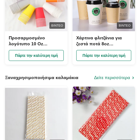
ΒΊΝΤΕΟ
ΒΊΝΤΕΟ
Προσαρμοσμένο
Χάρτινα φλιτζάνια για
λογότυπο 10 Oz
ζεστά ποτά 8oz
χωρητικότητα χαρτιού
Κουρδισμένα Φωτιά PE
φλιτζάνια Τροφική
επικαλυμμένα χάρτινα
Πάρτε την καλύτερη τιμή
Πάρτε την καλύτερη τιμή
ποιότητα χαρτί Eco
φλιτζάνια για takeaway
Friendly
Ξαναχρησιμοποιήσιμα καλαμάκια
Δείτε περισσότερα