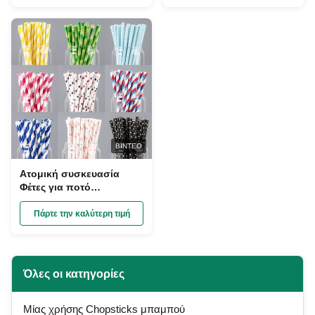
μήκος Αποσυστατέα και
βιοδιασπώμενη
ΒΊΝΤΕΟ
Ατομική συσκευασία
Φέτες για ποτό
Ξαναχρησιμοποιήσιμες
πολύχρωμες
Πάρτε την καλύτερη τιμή
Προσαρμοσμένες ύλες
τροφίμων
Όλες οι κατηγορίες
Μίας χρήσης Chopsticks μπαμπού