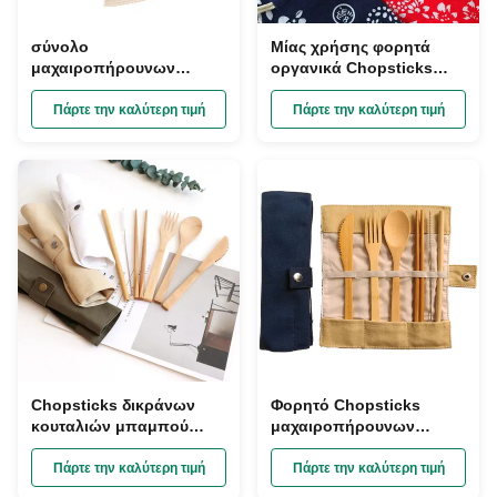
σύνολο
Μίας χρήσης φορητά
μαχαιροπήρουνων
οργανικά Chopsticks
160mm μίας χρήσης
δικράνων κουταλιών
ξύλινο, βιοδιασπάσιμα
μπαμπού καθορισμένα
Πάρτε την καλύτερη τιμή
Πάρτε την καλύτερη τιμή
ξύλινα μαχαιροπήρουνα
τη συσκευασία τσαντών
που τυλίγονται χωριστά
υφασμάτων
Chopsticks δικράνων
Φορητό Chopsticks
κουταλιών μπαμπού
μαχαιροπήρουνων
ταξιδιού Flatware
ταξιδιού μπαμπού
μαχαιροπήρουνα
καθορισμένο άχυρο
Πάρτε την καλύτερη τιμή
Πάρτε την καλύτερη τιμή
εργαλείων που τίθενται
κουταλιών συσκευασία