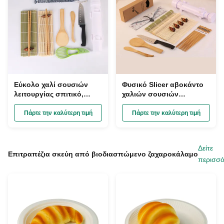
Εύκολο χαλί σουσιών
Φυσικό Slicer αβοκάντο
λειτουργίας σπιτικό,
χαλιών σουσιών
Chopsticks κουπιών
μπαμπού κουζινών DIY
ρυζιού μπαμπού
κυλώντας έγγραφο που
Πάρτε την καλύτερη τιμή
Πάρτε την καλύτερη τιμή
καθορισμένος
τυλίγεται
κατασκευαστής σουσιών
Δείτε
Επιτραπέζια σκεύη από βιοδιασπώμενο ζαχαροκάλαμο
περισσό