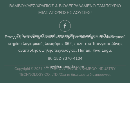
ΒΑΜΒΟΥ/ΔΕΣ/ΧΡΑΠΙΟΣ & ΒΙΟΔΕΓΡΑΔΑΜΕΝΟ ΤΑΜΠΟΥΡΙΟ
ΜΙΑΣ ΑΠΟΦΟΣΗΣ ΛΟΥΣΙΕΣ!
Σπίτι
προϊόντα
Σχετικά με εμάς
Επικοινωνήστε μαζί μας
Επαγγελματικό κτήριο και οικοδόμηση επωαστήρων του κεντρικού
κτηρίου λογισμικού, λεωφόρος 662, πόλη του Τσάνγκσα ζώνης
ανάπτυξης υψηλής τεχνολογίας, Hunan, Κίνα Lugu.
86-152-7370-4104
amy@cntongda.com
Copyright © 2021-2026 HUNAN TONGDA BAMBOO INDUSTRY
TECHNOLOGY CO.,LTD. Όλα τα δικαιώματα διατηρούνται.