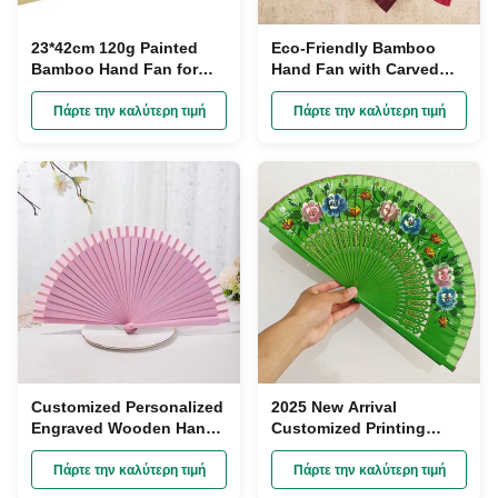
23*42cm 120g Painted
Eco-Friendly Bamboo
Bamboo Hand Fan for
Hand Fan with Carved
Home Decoration and
Technique and Pantone
Wedding Gift
Color for Wedding
Πάρτε την καλύτερη τιμή
Πάρτε την καλύτερη τιμή
Decoration
Customized Personalized
2025 New Arrival
Engraved Wooden Hand
Customized Printing
Fan Eco-Friendly Folding
Bamboo Hand Fan with
Fan for Weddings and
Pantone Color and
Πάρτε την καλύτερη τιμή
Πάρτε την καλύτερη τιμή
Gifts
Multiple Sizes for OEM