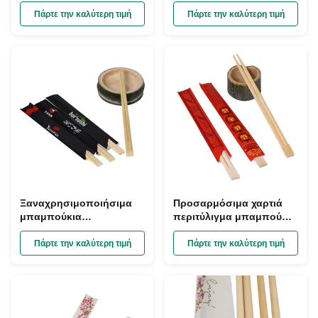
αποστείρωση υψηλής
υψηλής θερμοκρασίας
θερμοκρασίας και
και προσαρμοσμένη
Πάρτε την καλύτερη τιμή
Πάρτε την καλύτερη τιμή
συσκευασία με
συσκευασία για φιλική
προσαρμοσμένο
προς το περιβάλλον
λογότυπο
χρήση μιας χρήσης
Ξαναχρησιμοποιήσιμα
Προσαρμόσιμα χαρτιά
μπαμπούκια
περιτύλιγμα μπαμπού
κατασκευασμένα από
μπαμπού στα μεγέθη
100% φυσικό μπαμπού
210/230/240mm
Πάρτε την καλύτερη τιμή
Πάρτε την καλύτερη τιμή
Moso με αποστείρωση
Κατασκευασμένα από
υψηλής θερμοκρασίας
100% φυσικό μπαμπού
και προσαρμοσμένη
Moso
συσκευασία λογότυπου