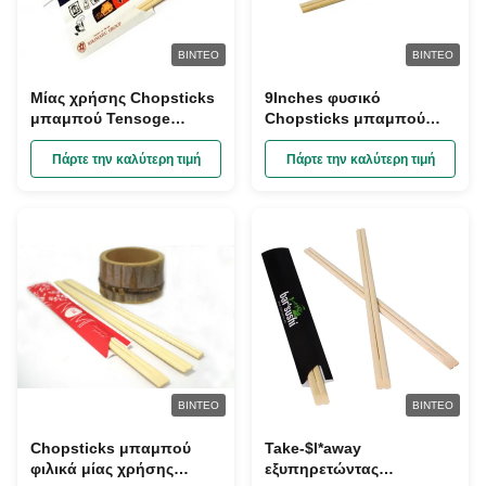
ΒΊΝΤΕΟ
ΒΊΝΤΕΟ
Μίας χρήσης Chopsticks
9Inches φυσικό
μπαμπού Tensoge
Chopsticks μπαμπού
συνήθειας για το
Tensoge ραβδί σουσιών
εστιατόριο
με τη συσκευασία
Πάρτε την καλύτερη τιμή
Πάρτε την καλύτερη τιμή
εγγράφου
ΒΊΝΤΕΟ
ΒΊΝΤΕΟ
Chopsticks μπαμπού
Take-$l*away
φιλικά μίας χρήσης
εξυπηρετώντας