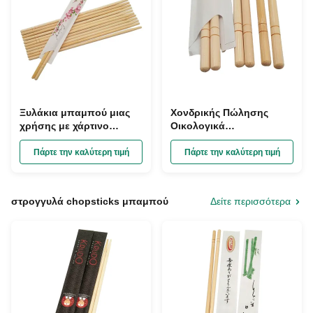
Ξυλάκια μπαμπού μιας
Χονδρικής Πώλησης
χρήσης με χάρτινο
Οικολογικά
περιτύλιγμα, στρογγυλό
Προσαρμόσιμα Ξυλάκια
σχήμα και μικρό
Μπαμπού μιας Χρήσης
Πάρτε την καλύτερη τιμή
Πάρτε την καλύτερη τιμή
λουλουδάτο τύπωμα
με Πάχος 4.0-5.0mm για
Εστιατόρια και Οικιακή
Χρήση
στρογγυλά chopsticks μπαμπού
Δείτε περισσότερα