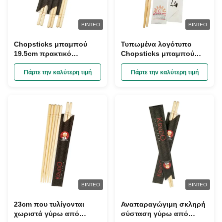
ΒΊΝΤΕΟ
ΒΊΝΤΕΟ
Chopsticks μπαμπού
Τυπωμένα λογότυπο
19.5cm πρακτικό
Chopsticks μπαμπού
εστιατόριο, βιώσιμα
εστιατορίων κινεζικά,
ιαπωνικά Chopsticks
ξύλινα Chopsticks
Πάρτε την καλύτερη τιμή
Πάρτε την καλύτερη τιμή
συνήθειας
διδύμων
λιπασματοποιήσιμα
ΒΊΝΤΕΟ
ΒΊΝΤΕΟ
23cm που τυλίγονται
Αναπαραγώγιμη σκληρή
χωριστά γύρω από
σύσταση γύρω από