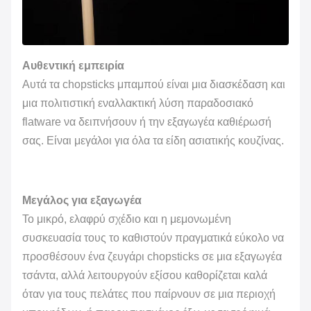
Αυθεντική εμπειρία
Αυτά τα chopsticks μπαμπού είναι μια διασκέδαση και
μια πολιτιστική εναλλακτική λύση παραδοσιακό
flatware να δειπνήσουν ή την εξαγωγέα καθιέρωσή
σας. Είναι μεγάλοι για όλα τα είδη ασιατικής κουζίνας.
Μεγάλος για εξαγωγέα
Το μικρό, ελαφρύ σχέδιο και η μεμονωμένη
συσκευασία τους το καθιστούν πραγματικά εύκολο να
προσθέσουν ένα ζευγάρι chopsticks σε μια εξαγωγέα
τσάντα, αλλά λειτουργούν εξίσου καθορίζεται καλά
όταν για τους πελάτες που παίρνουν σε μια περιοχή