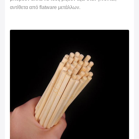
αντίθετα από flatware μετάλλων.