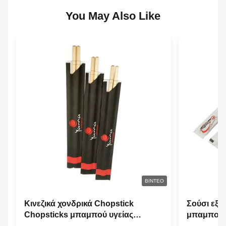
You May Also Like
ΒΊΝΤΕΟ
Κινεζικά χονδρικά Chopstick
Σούσι εξα
Chopsticks μπαμπού υγείας
μπαμπού 
συσκευασίας εγγράφου