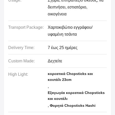
Usage:
Σχάρα, επιτραπέζιο σκεύος, να
δειπνήσει, εστιατόριο,
οικογένεια
Transport Package:
Χαρτοκιβώτιο εγγράφου/
υφαμένη τσάντα
Delivery Time:
7 έως 25 ημέρες
Custom Made:
Δεχτείτε
κορεατικά Chopsticks και
High Light:
κουτάλι 23cm
,
Εξαγωγέα κορεατικά Chopsticks
και κουτάλι
,
Φορητά Chopsticks Hashi