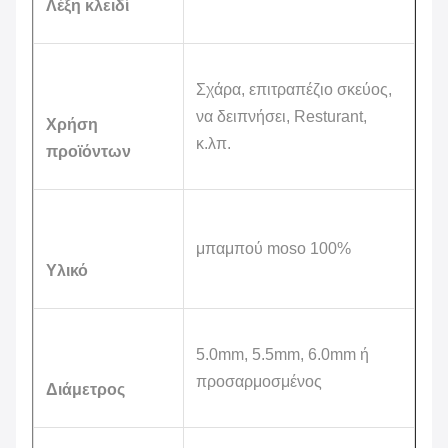
Λέξη κλειδί
Σχάρα, επιτραπέζιο σκεύος,
να δειπνήσει, Resturant,
Χρήση
κ.λπ.
προϊόντων
μπαμπού moso 100%
Υλικό
5.0mm, 5.5mm, 6.0mm ή
προσαρμοσμένος
Διάμετρος