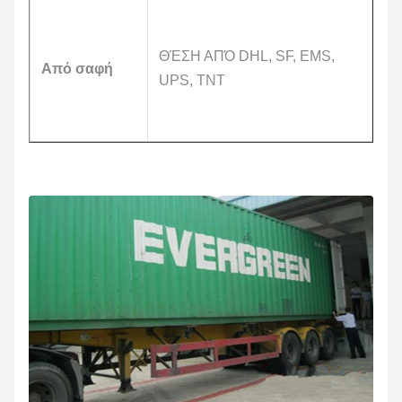
ΘΈΣΗ ΑΠΌ DHL, SF, EMS,
Από σαφή
UPS, TNT