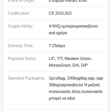
Place of Origin:
Επαρχία Hunan, Κίνα
Certification:
CE,SGS,ISO
Supply Ability:
4-5HQ εμπορευματοκιβώτιο
ανά ημέρα
Delivery Time:
7-25days
Payment Terms:
L/C, T/T, Western Union,
MoneyGram, D/A, D/P
Standard Packaging:
1pcs/bag, 100bag/big opp, opp
30big/χαρτοκιβώτιο Ή μαζική
συσκευασία, άλλη συσκευασία
μπορεί να κάνε