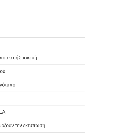
Αποσκευή
Συσκευή
μού
γότυπο
PLA
μόζουν την εκτύπωση