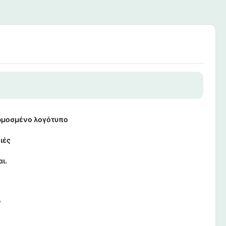
μοσμένο λογότυπο
ιές
αι.
ν