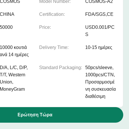
COSMOS
Model Number:
COSMOS-A2
CHINA
Certification:
FDA/SGS,CE
50000
Price:
USD0.001/PC
S
10000 κουτιά
Delivery Time:
10-15 ημέρες
ανά 14 ημέρες
D/A, L/C, D/P,
Standard Packaging:
50pcs/sleeve,
T/T, Western
1000pcs/CTN,
Union,
Προσαρμοσμέ
MoneyGram
νη συσκευασία
διαθέσιμη
Ερώτηση Τώρα