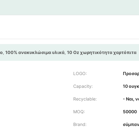
πο
,
100% ανακυκλώσιμα υλικά
,
10 Oz χωρητικότητα χαρτόπιτα
LOGO:
Προσαρ
Capacity:
10 ουγκ
Recyclable:
- Ναι, ν
MOQ:
50000
Brand:
σύμπα