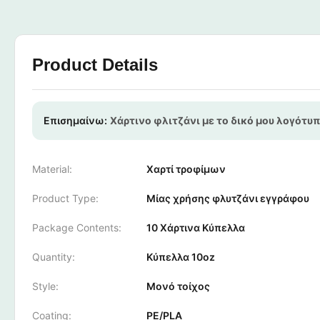
Product Details
Επισημαίνω:
Χάρτινο φλιτζάνι με το δικό μου λογότυ
Material:
Χαρτί τροφίμων
Product Type:
Μίας χρήσης φλυτζάνι εγγράφου
Package Contents:
10 Χάρτινα Κύπελλα
Quantity:
Κύπελλα 10oz
Style:
Μονό τοίχος
Coating:
PE/PLA