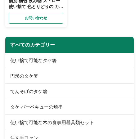
個別 梱包 飲み物 ストロー
使い捨て 色とりどりの カス
タム 食品 グレード 素材
お問い合わせ
すべてのカテゴリー
使い捨て可能なタケ箸
円形のタケ箸
てんそげのタケ箸
タケ バーベキューの焼串
使い捨て可能な木の食事用器具類セット
注文手ファン