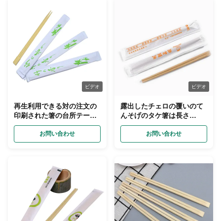
ビデオ
ビデオ
再生利用できる対の注文の
露出したチェロの覆いのて
印刷された箸の台所テーブ
んそげのタケ箸は長さ
ルウェア開いたペーパー パ
240mmをカスタマイズした
ッキング
お問い合わせ
お問い合わせ