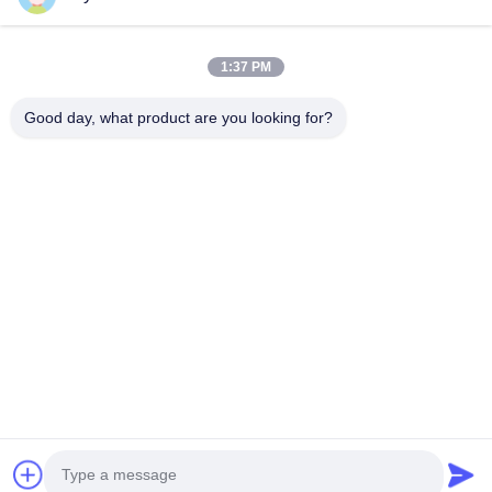
1:37 PM
Good day, what product are you looking for?
HUNAN TONGDA BAMBOO INDUSTRY
TECHNOLOGY CO.,LTD
バンブー/木材/紙&生物分解可能なテーブルウェア 一所立ちの解決
策!
家へ
製品
わたしたち に つい て
お問い合わせ
ソフトウェア中心の建物、Luguの道662の開発の地帯の長沙ハイ
テクな都市、フーナン、中国の専門の建物そして定温器の建物。
86-152-7370-4104
amy@cntongda.com
Copyright © 2021-2026 HUNAN TONGDA BAMBOO INDUSTRY
TECHNOLOGY CO.,LTD. 無断複写・転載を禁じます。