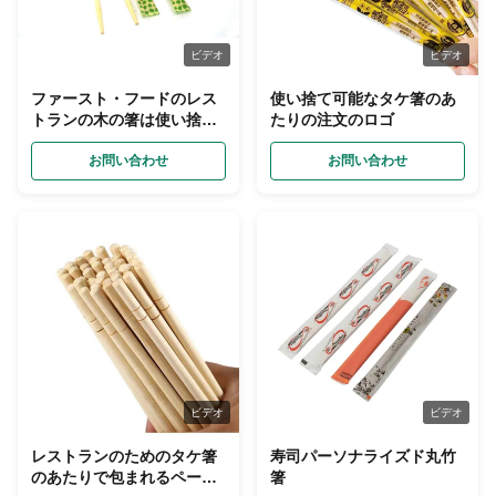
ビデオ
ビデオ
ファースト・フードのレス
使い捨て可能なタケ箸のあ
トランの木の箸は使い捨て
たりの注文のロゴ
可能ポリ袋で包まれて置い
た
お問い合わせ
お問い合わせ
ビデオ
ビデオ
レストランのためのタケ箸
寿司パーソナライズド丸竹
のあたりで包まれるペーパ
箸