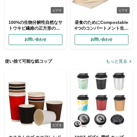
ビデオ
ビデオ
100%の生物分解性自然なサ
昼食のためにCompostable
トウキビ繊維の正方形の使
4つのコンパートメント生物
い捨て可能な版
分解性のサトウキビのバガ
お問い合わせ
スの版
お問い合わせ
使い捨て可能な紙コップ
もっと見る
ビデオ