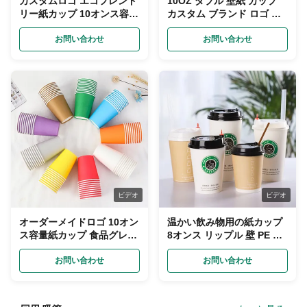
カスタムロゴ エコフレンド
10OZ ダブル 壁紙 カップ
リー紙カップ 10オンス容量
カスタム ブランド ロゴ 環
100% リサイクル素材 単壁
境に優しい
お問い合わせ
お問い合わせ
ビデオ
ビデオ
オーダーメイドロゴ 10オン
温かい飲み物用の紙カップ
ス容量紙カップ 食品グレー
8オンス リップル 壁 PE コ
ド紙 エコフレンドリー
ーティング紙カップ 持ち帰
お問い合わせ
り用
お問い合わせ