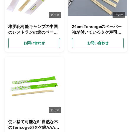
ビデオ
ビデオ
堆肥化可能キャンプの中国
24cm Tensogeのペーパー
のレストランの箸のペーパ
袖が付いているタケ寿司の
ー パッキング
箸
お問い合わせ
お問い合わせ
ビデオ
使い捨て可能な9"自然な木
のTensogeのタケ箸AAAの