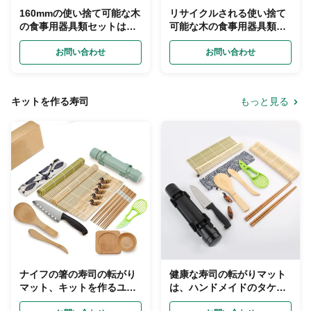
160mmの使い捨て可能な木
リサイクルされる使い捨て
の食事用器具類セットは、
可能な木の食事用器具類無
有機性タケ道具をスプーン
漂白は置いた生物分解性の
でつぐナイフのフォークを
お問い合わせ
バガスをピクニックする
お問い合わせ
包んだ
キットを作る寿司
もっと見る
ナイフの箸の寿司の転がり
健康な寿司の転がりマット
マット、キットを作るユー
は、ハンドメイドのタケ寿
ザー指導タケ寿司
司のキット料理を磨いた