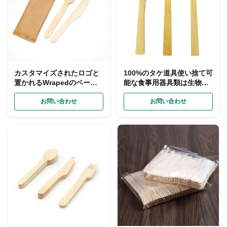
カスタマイズされたロゴと
100%のタケ道具使い捨て可
置かれるWrapedのペーパ
能な食事用器具類は生物分
ー優れた使い捨て可能な木
解性の頑丈置く
の食事用器具類
お問い合わせ
お問い合わせ