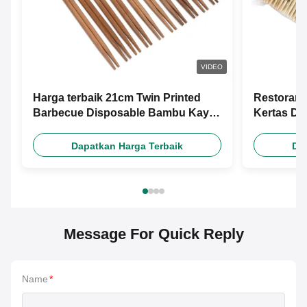
VIDEO
Harga terbaik 21cm Twin Printed
Restoran 
Barbecue Disposable Bambu Kayu
Kertas D
Chopsticks Dengan Desain Gratis
Kustom M
Custom Paper Sleeve
Dapatkan Harga Terbaik
Da
Message For Quick Reply
Name
*