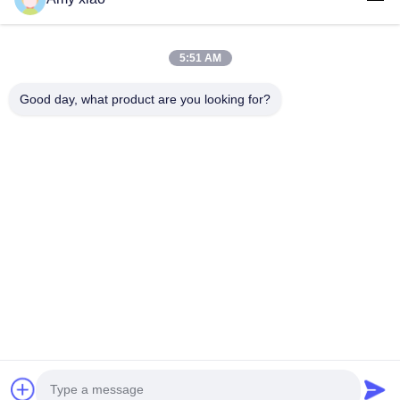
5:51 AM
Good day, what product are you looking for?
HUNAN TONGDA BAMBOO INDUSTRY
TECHNOLOGY CO.,LTD
BAMBOO/WOODEN/PAPER & BIODEGRADABLE TABLEWARE
SOLUSI Satu Pintu!
Rumah
Produk
Tentang Kami
Hubungi kami
Gedung Profesional dan Gedung Inkubator Gedung Pusat
Perangkat Lunak, Lugu Avenue 662, Zona Pengembangan
Teknologi Tinggi Kota Changsha, Hunan, Cina.
0086-152-7370-4104
amy@cntongda.com
Copyright © 2021-2026 HUNAN TONGDA BAMBOO INDUSTRY
TECHNOLOGY CO.,LTD. Hak Cipta Dilindungi Undang-Undang.