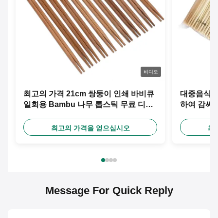
비디오
최고의 가격 21cm 쌍둥이 인쇄 바비큐
대중음식점 
일회용 Bambu 나무 톱스틱 무료 디자
하여 감싸
인 사용자 지정 종이 장갑
락
최고의 가격을 얻으십시오
최
Message For Quick Reply