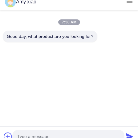
Amy xiao
7:50 AM
Good day, what product are you looking for?
HUNAN TONGDA BAMBOO INDUSTRY
TECHNOLOGY CO.,LTD
대나무/목재/용지 및 생분해 가능한 식탁용품 한 단점 솔루션!
집
상품
우리 에 관한 것
문의하기
소프트웨어 중심 건물, 루구 비뉴 662, 첨단 개발 지대 장사 도시, 후
난성, 중국의 프로페셔널 빌딩과 인큐베이터 빌딩.
0086-152-7370-4104
amy@cntongda.com
Copyright © 2021-2026 HUNAN TONGDA BAMBOO INDUSTRY