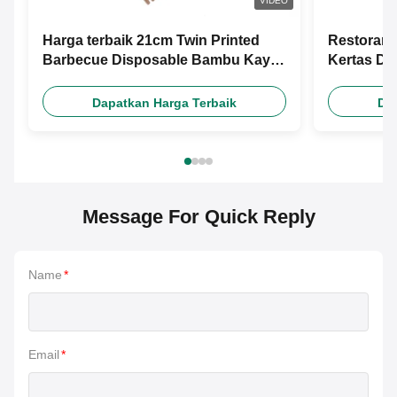
VIDEO
Harga terbaik 21cm Twin Printed
Restoran 
Barbecue Disposable Bambu Kayu
Kertas D
Chopsticks Dengan Desain Gratis
Kustom M
Custom Paper Sleeve
Dapatkan Harga Terbaik
Da
Message For Quick Reply
Name
*
Email
*