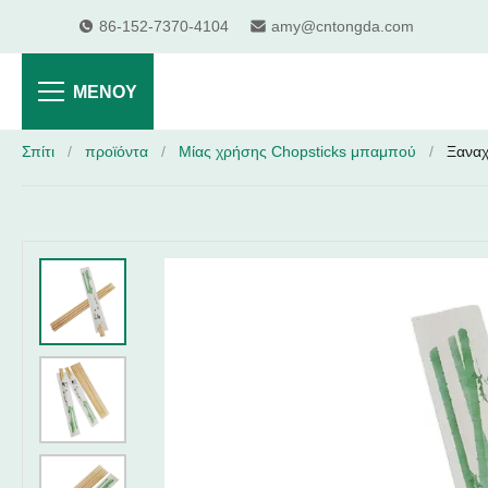
86-152-7370-4104
amy@cntongda.com
ΜΕΝΟΎ
Σπίτι
/
προϊόντα
/
Μίας χρήσης Chopsticks μπαμπού
/
Ξαναχ