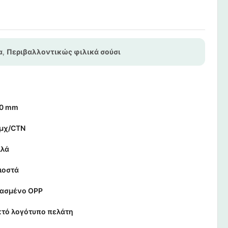
α
,
Περιβαλλοντικώς φιλικά σούσι
30 mm
τμχ/CTN
ιλά
ιοστά
ασμένο OPP
τό λογότυπο πελάτη