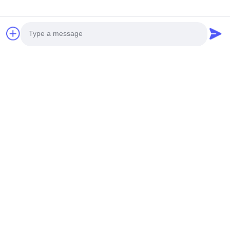
Photo
Video Call
Audio Call